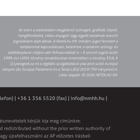
Az ezen a weboldalon megjelenő szövegek, grafikák, képek,
hangfelvételek, video anyagok vagy egyéb tartalmak szerzői
jogvédelem alatt állnak. A Hetek.hu Kft. minden jogot fenntart a
tartalommal kapcsolatosan, beleértve a tartalom szöveg- és
adatbányászat céljára való felhasználását is – A szerzői jogról szóló
1999. évi LXXVI. törvény rendelkezései értelmében a törvény 35/A. §
(1) paragrafusa és a digitális szolgáltatások piacairól szóló európai
irányelv (Az Európai Parlament és a Tanács (EU) 2019/790 Irányelve) 4.
cikke alapján. © 2026 HETEK.HU Kft.
lefon) | +36 1 356 5520 (fax) |
info@nmhh.hu
|
észrevételeit kérjük írja meg címünkre:
 redistributed without the prior written authority of
vagy újrafelhasználni az AP előzetes írásbeli