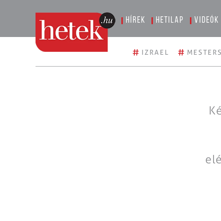
Hírek
Hetilap
Videók
#
#
IZRAEL
MESTERS
Ké
el