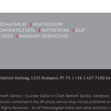
ÉDIAAJÁNLAT
ADATVÉDELEM
KOMMENTELÉSRŐL
PARTNEREINK
ÁSZF
ETÉSEK
WEBSHOP TÁJÉKOZTATÓ
rközlési Hatóság, 1525 Budapest, Pf. 75. | +36 1 457 7100 (te
émeth Sándor - Founder Editor in Chief: Németh Sándor. Kérdéseit, 
 photos contained in the AP photo service may not be published and
l Rights Reserved. - Az AP fotószolgálat fotóit nem lehet leközölni 