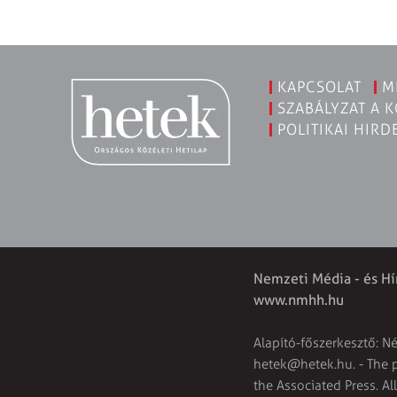
KAPCSOLAT
M
SZABÁLYZAT A 
POLITIKAI HIRD
Nemzeti Média - és Hí
www.nmhh.hu
Alapító-főszerkesztő: N
hetek@hetek.hu
. - The
the Associated Press. Al