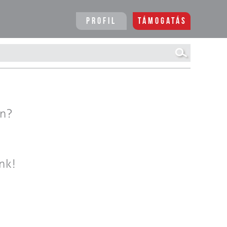
Profil
Támogatás
en?
nk!