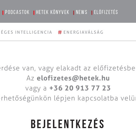
Podcastok
Hetek könyvek
News
Előfizetés
#
ÉGES INTELLIGENCIA
ENERGIAVÁLSÁG
rdése van, vagy elakadt az előfizetésb
Az
elofizetes@hetek.hu
vagy a
+36 20 913 77 23
érhetőségünkön lépjen kapcsolatba velü
BEJELENTKEZÉS