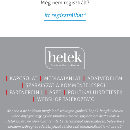
Még nem regisztrált?
Itt regisztrálhat
*
KAPCSOLAT
MÉDIAAJÁNLAT
ADATVÉDELEM
SZABÁLYZAT A KOMMENTELÉSRŐL
PARTNEREINK
ÁSZF
POLITIKAI HIRDETÉSEK
WEBSHOP TÁJÉKOZTATÓ
Az ezen a weboldalon megjelenő szövegek, grafikák, képek, hangfelvételek,
video anyagok vagy egyéb tartalmak szerzői jogvédelem alatt állnak. A
Hetek.hu Kft. minden jogot fenntart a tartalommal kapcsolatosan, beleértve a
tartalom szöveg- és adatbányászat céljára való felhasználását is – A szerzői