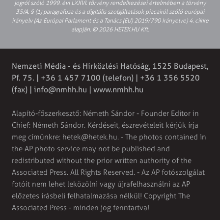
jogról szóló 1999. évi LXXVI. törvény rendelkezései értelmében a törvény
35/A. § (1) paragrafusa és a digitális szolgáltatások piacairól szóló európai
irányelv (Az Európai Parlament és a Tanács (EU) 2019/790 Irányelve) 4. cikke
alapján. © 2026 HETEK.HU Kft.
Nemzeti Média - és Hírközlési Hatóság, 1525 Budapest,
Pf. 75. | +36 1 457 7100 (telefon) | +36 1 356 5520
(fax) |
info@nmhh.hu
| www.nmhh.hu
Alapító-főszerkesztő: Németh Sándor - Founder Editor in
Chief: Németh Sándor. Kérdéseit, észrevételeit kérjük írja
meg címünkre:
hetek@hetek.hu
. - The photos contained in
the AP photo service may not be published and
redistributed without the prior written authority of the
Associated Press. All Rights Reserved. - Az AP fotószolgálat
fotóit nem lehet leközölni vagy újrafelhasználni az AP
előzetes írásbeli felhatalmazása nélkül! Copyright The
Associated Press - minden jog fenntartva!