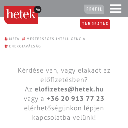
Profil
Támogatás
#
#
META
MESTERSÉGES INTELLIGENCIA
#
ENERGIAVÁLSÁG
Kérdése van, vagy elakadt az
előfizetésben?
Az
elofizetes@hetek.hu
vagy a
+36 20 913 77 23
elérhetőségünkön lépjen
kapcsolatba velünk!