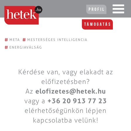
Profil
Támogatás
#
#
META
MESTERSÉGES INTELLIGENCIA
#
ENERGIAVÁLSÁG
Kérdése van, vagy elakadt az
előfizetésben?
Az
elofizetes@hetek.hu
vagy a
+36 20 913 77 23
elérhetőségünkön lépjen
kapcsolatba velünk!