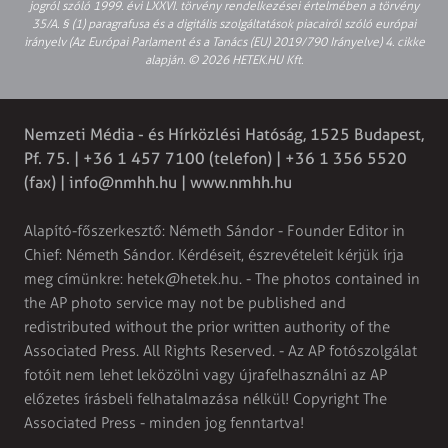
jogról szóló 1999. évi LXXVI. törvény rendelkezései értelmében a törvény
35/A. § (1) paragrafusa és a digitális szolgáltatások piacairól szóló európai
irányelv (Az Európai Parlament és a Tanács (EU) 2019/790 Irányelve) 4. cikke
alapján. © 2026 HETEK.HU Kft.
Nemzeti Média - és Hírközlési Hatóság, 1525 Budapest,
Pf. 75. | +36 1 457 7100 (telefon) | +36 1 356 5520
(fax) |
info@nmhh.hu
| www.nmhh.hu
Alapító-főszerkesztő: Németh Sándor - Founder Editor in
Chief: Németh Sándor. Kérdéseit, észrevételeit kérjük írja
meg címünkre:
hetek@hetek.hu
. - The photos contained in
the AP photo service may not be published and
redistributed without the prior written authority of the
Associated Press. All Rights Reserved. - Az AP fotószolgálat
fotóit nem lehet leközölni vagy újrafelhasználni az AP
előzetes írásbeli felhatalmazása nélkül! Copyright The
Associated Press - minden jog fenntartva!