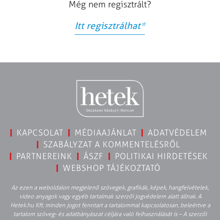
Még nem regisztrált?
Itt regisztrálhat
*
KAPCSOLAT
MÉDIAAJÁNLAT
ADATVÉDELEM
SZABÁLYZAT A KOMMENTELÉSRŐL
PARTNEREINK
ÁSZF
POLITIKAI HIRDETÉSEK
WEBSHOP TÁJÉKOZTATÓ
Az ezen a weboldalon megjelenő szövegek, grafikák, képek, hangfelvételek,
video anyagok vagy egyéb tartalmak szerzői jogvédelem alatt állnak. A
Hetek.hu Kft. minden jogot fenntart a tartalommal kapcsolatosan, beleértve a
tartalom szöveg- és adatbányászat céljára való felhasználását is – A szerzői