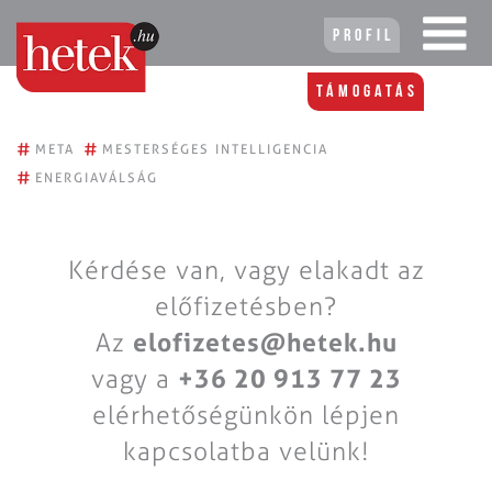
Profil
Támogatás
#
#
META
MESTERSÉGES INTELLIGENCIA
#
ENERGIAVÁLSÁG
Kérdése van, vagy elakadt az
előfizetésben?
Az
elofizetes@hetek.hu
vagy a
+36 20 913 77 23
elérhetőségünkön lépjen
kapcsolatba velünk!