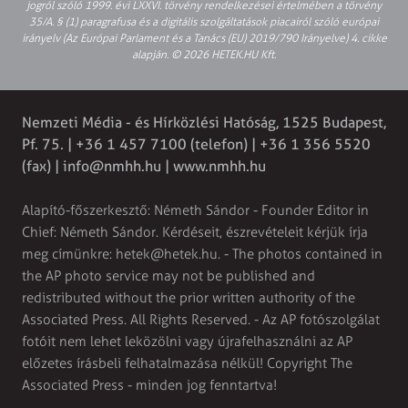
jogról szóló 1999. évi LXXVI. törvény rendelkezései értelmében a törvény
35/A. § (1) paragrafusa és a digitális szolgáltatások piacairól szóló európai
irányelv (Az Európai Parlament és a Tanács (EU) 2019/790 Irányelve) 4. cikke
alapján. © 2026 HETEK.HU Kft.
Nemzeti Média - és Hírközlési Hatóság, 1525 Budapest,
Pf. 75. | +36 1 457 7100 (telefon) | +36 1 356 5520
(fax) |
info@nmhh.hu
| www.nmhh.hu
Alapító-főszerkesztő: Németh Sándor - Founder Editor in
Chief: Németh Sándor. Kérdéseit, észrevételeit kérjük írja
meg címünkre:
hetek@hetek.hu
. - The photos contained in
the AP photo service may not be published and
redistributed without the prior written authority of the
Associated Press. All Rights Reserved. - Az AP fotószolgálat
fotóit nem lehet leközölni vagy újrafelhasználni az AP
előzetes írásbeli felhatalmazása nélkül! Copyright The
Associated Press - minden jog fenntartva!