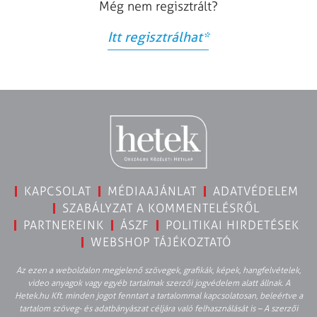
Még nem regisztrált?
Itt regisztrálhat
*
KAPCSOLAT
MÉDIAAJÁNLAT
ADATVÉDELEM
SZABÁLYZAT A KOMMENTELÉSRŐL
PARTNEREINK
ÁSZF
POLITIKAI HIRDETÉSEK
WEBSHOP TÁJÉKOZTATÓ
Az ezen a weboldalon megjelenő szövegek, grafikák, képek, hangfelvételek,
video anyagok vagy egyéb tartalmak szerzői jogvédelem alatt állnak. A
Hetek.hu Kft. minden jogot fenntart a tartalommal kapcsolatosan, beleértve a
tartalom szöveg- és adatbányászat céljára való felhasználását is – A szerzői