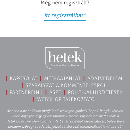
Még nem regisztrált?
Itt regisztrálhat
*
KAPCSOLAT
MÉDIAAJÁNLAT
ADATVÉDELEM
SZABÁLYZAT A KOMMENTELÉSRŐL
PARTNEREINK
ÁSZF
POLITIKAI HIRDETÉSEK
WEBSHOP TÁJÉKOZTATÓ
Az ezen a weboldalon megjelenő szövegek, grafikák, képek, hangfelvételek,
video anyagok vagy egyéb tartalmak szerzői jogvédelem alatt állnak. A
Hetek.hu Kft. minden jogot fenntart a tartalommal kapcsolatosan, beleértve a
tartalom szöveg- és adatbányászat céljára való felhasználását is – A szerzői