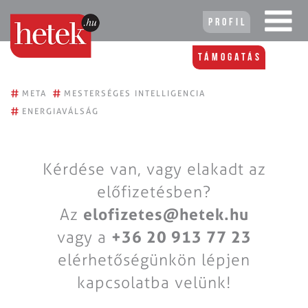
Profil
Támogatás
#
#
META
MESTERSÉGES INTELLIGENCIA
#
ENERGIAVÁLSÁG
Kérdése van, vagy elakadt az
előfizetésben?
Az
elofizetes@hetek.hu
vagy a
+36 20 913 77 23
elérhetőségünkön lépjen
kapcsolatba velünk!