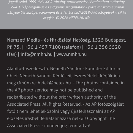
jogról szóló 1999. évi LXXVI. törvény rendelkezései értelmében a törvény
35/A. § (1) paragrafusa és a digitális szolgáltatások piacairól szóló európai
irányelv (Az Európai Parlament és a Tanács (EU) 2019/790 Irányelve) 4. cikke
alapján. © 2026 HETEK.HU Kft.
Nemzeti Média - és Hírközlési Hatóság, 1525 Budapest,
Pf. 75. | +36 1 457 7100 (telefon) | +36 1 356 5520
(fax) |
info@nmhh.hu
| www.nmhh.hu
Alapító-főszerkesztő: Németh Sándor - Founder Editor in
Chief: Németh Sándor. Kérdéseit, észrevételeit kérjük írja
meg címünkre:
hetek@hetek.hu
. - The photos contained in
the AP photo service may not be published and
redistributed without the prior written authority of the
Associated Press. All Rights Reserved. - Az AP fotószolgálat
fotóit nem lehet leközölni vagy újrafelhasználni az AP
előzetes írásbeli felhatalmazása nélkül! Copyright The
Associated Press - minden jog fenntartva!