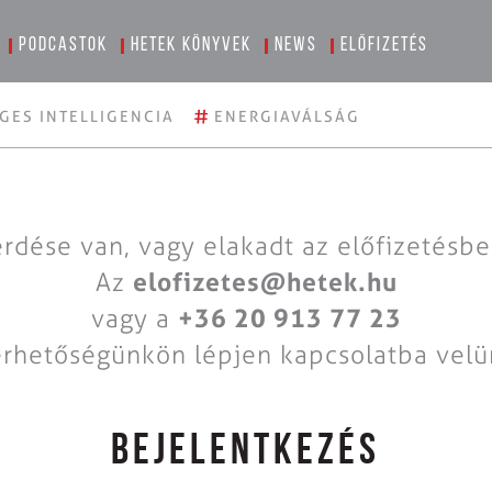
Podcastok
Hetek könyvek
News
Előfizetés
#
GES INTELLIGENCIA
ENERGIAVÁLSÁG
rdése van, vagy elakadt az előfizetésb
Az
elofizetes@hetek.hu
vagy a
+36 20 913 77 23
érhetőségünkön lépjen kapcsolatba velü
BEJELENTKEZÉS