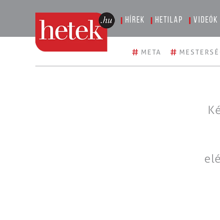
Hírek
Hetilap
Videók
#
#
META
MESTERSÉ
Ké
el