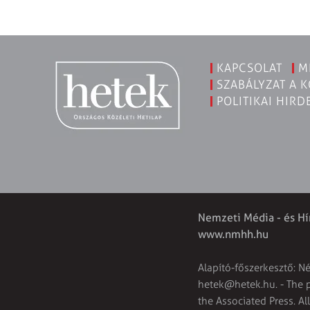
KAPCSOLAT
M
SZABÁLYZAT A 
POLITIKAI HIRD
Nemzeti Média - és Hí
www.nmhh.hu
Alapító-főszerkesztő: N
hetek@hetek.hu
. - The
the Associated Press. Al