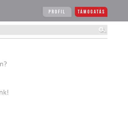
Profil
Támogatás
en?
nk!