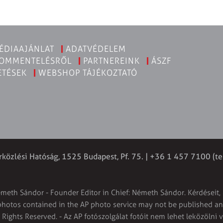
ÉDIAAJÁNLAT
ADATVÉDELEM
KOMMENTELÉSRŐL
PARTNEREINK
ÁSZF
ETÉSEK
WEBSHOP TÁJÉKOZTATÓ
rközlési Hatóság, 1525 Budapest, Pf. 75. | +36 1 457 7100 (te
émeth Sándor - Founder Editor in Chief: Németh Sándor. Kérdéseit, 
 photos contained in the AP photo service may not be published and
l Rights Reserved. - Az AP fotószolgálat fotóit nem lehet leközölni 