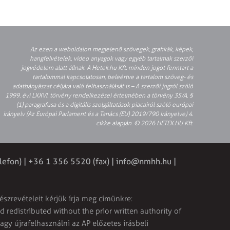
Az ezen a weboldalon megjelenő szövegek, grafikák, képek,
hangfelvételek, video anyagok vagy egyéb tartalmak szerzői
jogvédelem alatt állnak. A Hetek.hu Kft. minden jogot fenntart a
tartalommal kapcsolatosan, beleértve a tartalom szöveg- és
adatbányászat céljára való felhasználását is – A szerzői jogról szóló
1999. évi LXXVI. törvény rendelkezései értelmében a törvény 35/A. §
(1) paragrafusa és a digitális szolgáltatások piacairól szóló európai
irányelv (Az Európai Parlament és a Tanács (EU) 2019/790 Irányelve) 4.
cikke alapján. © 2026 HETEK.HU Kft.
lefon) | +36 1 356 5520 (fax) |
info@nmhh.hu
|
észrevételeit kérjük írja meg címünkre:
 redistributed without the prior written authority of
vagy újrafelhasználni az AP előzetes írásbeli