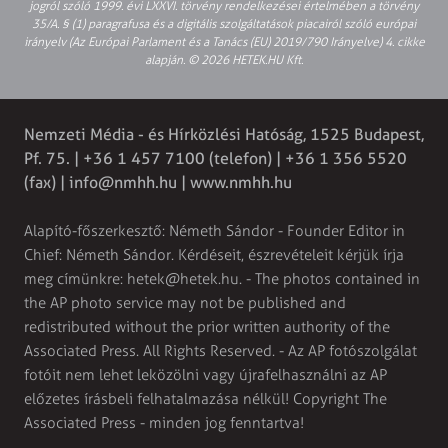
jogról szóló 1999. évi LXXVI. törvény rendelkezései értelmében a törvény
35/A. § (1) paragrafusa és a digitális szolgáltatások piacairól szóló európai
irányelv (Az Európai Parlament és a Tanács (EU) 2019/790 Irányelve) 4. cikke
alapján. © 2026 HETEK.HU Kft.
Nemzeti Média - és Hírközlési Hatóság, 1525 Budapest,
Pf. 75. | +36 1 457 7100 (telefon) | +36 1 356 5520
(fax) |
info@nmhh.hu
| www.nmhh.hu
Alapító-főszerkesztő: Németh Sándor - Founder Editor in
Chief: Németh Sándor. Kérdéseit, észrevételeit kérjük írja
meg címünkre:
hetek@hetek.hu
. - The photos contained in
the AP photo service may not be published and
redistributed without the prior written authority of the
Associated Press. All Rights Reserved. - Az AP fotószolgálat
fotóit nem lehet leközölni vagy újrafelhasználni az AP
előzetes írásbeli felhatalmazása nélkül! Copyright The
Associated Press - minden jog fenntartva!