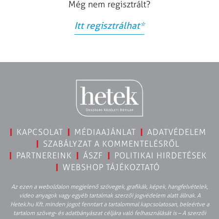
Még nem regisztrált?
Itt regisztrálhat
*
KAPCSOLAT
MÉDIAAJÁNLAT
ADATVÉDELEM
SZABÁLYZAT A KOMMENTELÉSRŐL
PARTNEREINK
ÁSZF
POLITIKAI HIRDETÉSEK
WEBSHOP TÁJÉKOZTATÓ
Az ezen a weboldalon megjelenő szövegek, grafikák, képek, hangfelvételek,
video anyagok vagy egyéb tartalmak szerzői jogvédelem alatt állnak. A
Hetek.hu Kft. minden jogot fenntart a tartalommal kapcsolatosan, beleértve a
tartalom szöveg- és adatbányászat céljára való felhasználását is – A szerzői