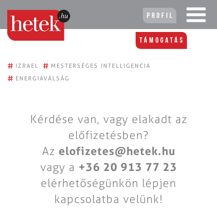
Profil
Támogatás
#
#
IZRAEL
MESTERSÉGES INTELLIGENCIA
#
ENERGIAVÁLSÁG
Kérdése van, vagy elakadt az
előfizetésben?
Az
elofizetes@hetek.hu
vagy a
+36 20 913 77 23
elérhetőségünkön lépjen
kapcsolatba velünk!