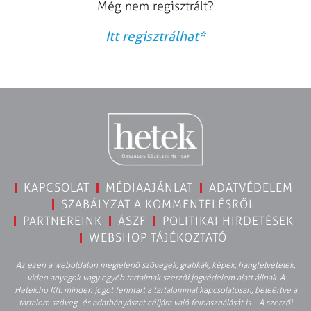
Még nem regisztrált?
Itt regisztrálhat
*
KAPCSOLAT
MÉDIAAJÁNLAT
ADATVÉDELEM
SZABÁLYZAT A KOMMENTELÉSRŐL
PARTNEREINK
ÁSZF
POLITIKAI HIRDETÉSEK
WEBSHOP TÁJÉKOZTATÓ
Az ezen a weboldalon megjelenő szövegek, grafikák, képek, hangfelvételek,
video anyagok vagy egyéb tartalmak szerzői jogvédelem alatt állnak. A
Hetek.hu Kft. minden jogot fenntart a tartalommal kapcsolatosan, beleértve a
tartalom szöveg- és adatbányászat céljára való felhasználását is – A szerzői