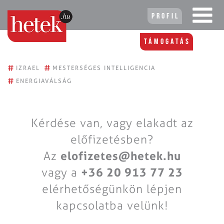
Profil
Támogatás
#
#
IZRAEL
MESTERSÉGES INTELLIGENCIA
#
ENERGIAVÁLSÁG
Kérdése van, vagy elakadt az
előfizetésben?
Az
elofizetes@hetek.hu
vagy a
+36 20 913 77 23
elérhetőségünkön lépjen
kapcsolatba velünk!