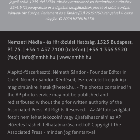
jogról szóló 1999. évi LXXVI. törvény rendelkezései értelmében a törvény
35/A. § (1) paragrafusa és a digitális szolgáltatások piacairól szóló európai
irányelv (Az Európai Parlament és a Tanács (EU) 2019/790 Irányelve) 4. cikke
alapján. © 2026 HETEK.HU Kft.
Nemzeti Média - és Hírközlési Hatóság, 1525 Budapest,
Pf. 75. | +36 1 457 7100 (telefon) | +36 1 356 5520
(fax) |
info@nmhh.hu
| www.nmhh.hu
Alapító-főszerkesztő: Németh Sándor - Founder Editor in
Chief: Németh Sándor. Kérdéseit, észrevételeit kérjük írja
meg címünkre:
hetek@hetek.hu
. - The photos contained in
the AP photo service may not be published and
redistributed without the prior written authority of the
Associated Press. All Rights Reserved. - Az AP fotószolgálat
fotóit nem lehet leközölni vagy újrafelhasználni az AP
előzetes írásbeli felhatalmazása nélkül! Copyright The
Associated Press - minden jog fenntartva!