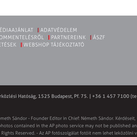
ÉDIAAJÁNLAT
ADATVÉDELEM
KOMMENTELÉSRŐL
PARTNEREINK
ÁSZF
ETÉSEK
WEBSHOP TÁJÉKOZTATÓ
rközlési Hatóság, 1525 Budapest, Pf. 75. | +36 1 457 7100 (te
émeth Sándor - Founder Editor in Chief: Németh Sándor. Kérdéseit, 
 photos contained in the AP photo service may not be published and
l Rights Reserved. - Az AP fotószolgálat fotóit nem lehet leközölni 