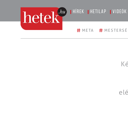
Hírek
Hetilap
Videók
#
#
META
MESTERSÉ
Ké
el