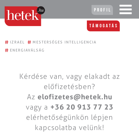
Profil
Támogatás
#
#
IZRAEL
MESTERSÉGES INTELLIGENCIA
#
ENERGIAVÁLSÁG
Kérdése van, vagy elakadt az
előfizetésben?
Az
elofizetes@hetek.hu
vagy a
+36 20 913 77 23
elérhetőségünkön lépjen
kapcsolatba velünk!