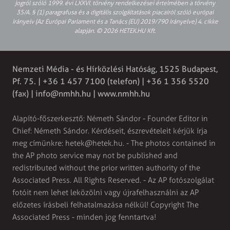
jogról szóló 1999. évi LXXVI. törvény rendelkezései értelmében a törvény
35/A. § (1) paragrafusa és a digitális szolgáltatások piacairól szóló európai
irányelv (Az Európai Parlament és a Tanács (EU) 2019/790 Irányelve) 4. cikke
alapján. © 2026 HETEK.HU Kft.
Nemzeti Média - és Hírközlési Hatóság, 1525 Budapest,
Pf. 75. | +36 1 457 7100 (telefon) | +36 1 356 5520
(fax) |
info@nmhh.hu
| www.nmhh.hu
Alapító-főszerkesztő: Németh Sándor - Founder Editor in
Chief: Németh Sándor. Kérdéseit, észrevételeit kérjük írja
meg címünkre:
hetek@hetek.hu
. - The photos contained in
the AP photo service may not be published and
redistributed without the prior written authority of the
Associated Press. All Rights Reserved. - Az AP fotószolgálat
fotóit nem lehet leközölni vagy újrafelhasználni az AP
előzetes írásbeli felhatalmazása nélkül! Copyright The
Associated Press - minden jog fenntartva!