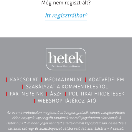
Még nem regisztrált?
Itt regisztrálhat
*
KAPCSOLAT
MÉDIAAJÁNLAT
ADATVÉDELEM
SZABÁLYZAT A KOMMENTELÉSRŐL
PARTNEREINK
ÁSZF
POLITIKAI HIRDETÉSEK
WEBSHOP TÁJÉKOZTATÓ
Az ezen a weboldalon megjelenő szövegek, grafikák, képek, hangfelvételek,
video anyagok vagy egyéb tartalmak szerzői jogvédelem alatt állnak. A
Hetek.hu Kft. minden jogot fenntart a tartalommal kapcsolatosan, beleértve a
tartalom szöveg- és adatbányászat céljára való felhasználását is – A szerzői