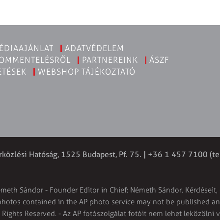
ÉDIAAJÁNLAT
ADATVÉDELEM
KOMMENTELÉSRŐL
PARTNEREINK
ÁSZF
ETÉSEK
WEBSHOP TÁJÉKOZTATÓ
rközlési Hatóság, 1525 Budapest, Pf. 75. | +36 1 457 7100 (te
émeth Sándor - Founder Editor in Chief: Németh Sándor. Kérdéseit, 
 photos contained in the AP photo service may not be published and
l Rights Reserved. - Az AP fotószolgálat fotóit nem lehet leközölni 