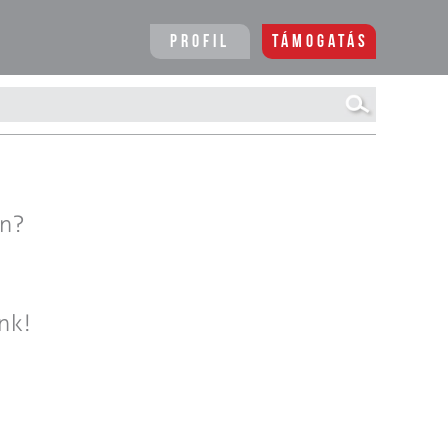
Profil
Támogatás
en?
nk!