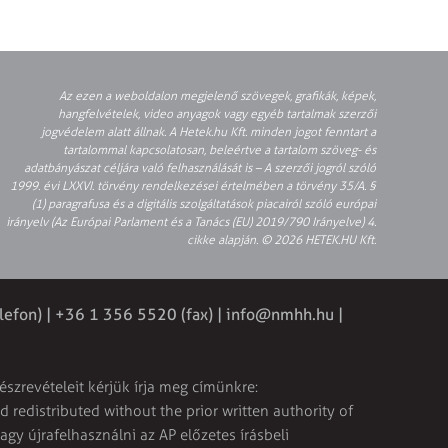
Az ezen a weboldalon megjelenő szövegek, grafikák, képek,
hangfelvételek, video anyagok vagy egyéb tartalmak szerzői
jogvédelem alatt állnak. A Hetek.hu Kft. minden jogot fenntart a
tartalommal kapcsolatosan, beleértve a tartalom szöveg- és
adatbányászat céljára való felhasználását is – A szerzői jogról szóló
1999. évi LXXVI. törvény rendelkezései értelmében a törvény 35/A. §
(1) paragrafusa és a digitális szolgáltatások piacairól szóló európai
irányelv (Az Európai Parlament és a Tanács (EU) 2019/790 Irányelve) 4.
cikke alapján. © 2026 HETEK.HU Kft.
lefon) | +36 1 356 5520 (fax) |
info@nmhh.hu
|
észrevételeit kérjük írja meg címünkre:
 redistributed without the prior written authority of
vagy újrafelhasználni az AP előzetes írásbeli