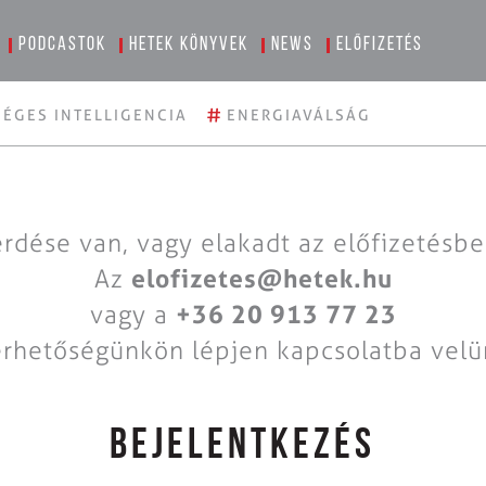
Podcastok
Hetek könyvek
News
Előfizetés
#
ÉGES INTELLIGENCIA
ENERGIAVÁLSÁG
rdése van, vagy elakadt az előfizetésb
Az
elofizetes@hetek.hu
vagy a
+36 20 913 77 23
érhetőségünkön lépjen kapcsolatba velü
BEJELENTKEZÉS