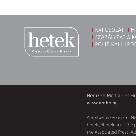
KAPCSOLAT
M
SZABÁLYZAT A 
POLITIKAI HIRD
Nemzeti Média - és Hí
www.nmhh.hu
Alapító-főszerkesztő: N
hetek@hetek.hu
. - The
the Associated Press. Al