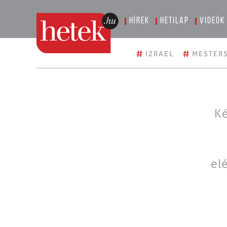
Hírek
Hetilap
Videók
#
#
IZRAEL
MESTERS
Ké
el