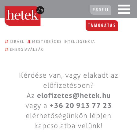
Profil
Támogatás
#
#
IZRAEL
MESTERSÉGES INTELLIGENCIA
#
ENERGIAVÁLSÁG
Kérdése van, vagy elakadt az
előfizetésben?
Az
elofizetes@hetek.hu
vagy a
+36 20 913 77 23
elérhetőségünkön lépjen
kapcsolatba velünk!