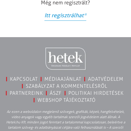
Még nem regisztrált?
Itt regisztrálhat
*
KAPCSOLAT
MÉDIAAJÁNLAT
ADATVÉDELEM
SZABÁLYZAT A KOMMENTELÉSRŐL
PARTNEREINK
ÁSZF
POLITIKAI HIRDETÉSEK
WEBSHOP TÁJÉKOZTATÓ
Az ezen a weboldalon megjelenő szövegek, grafikák, képek, hangfelvételek,
video anyagok vagy egyéb tartalmak szerzői jogvédelem alatt állnak. A
Hetek.hu Kft. minden jogot fenntart a tartalommal kapcsolatosan, beleértve a
tartalom szöveg- és adatbányászat céljára való felhasználását is – A szerzői