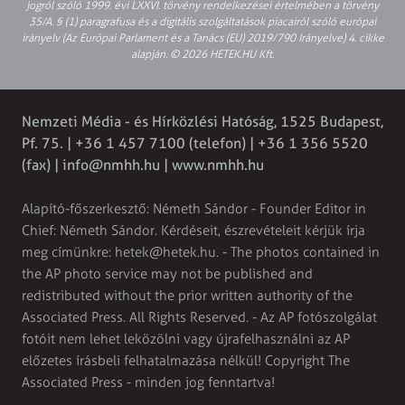
jogról szóló 1999. évi LXXVI. törvény rendelkezései értelmében a törvény
35/A. § (1) paragrafusa és a digitális szolgáltatások piacairól szóló európai
irányelv (Az Európai Parlament és a Tanács (EU) 2019/790 Irányelve) 4. cikke
alapján. © 2026 HETEK.HU Kft.
Nemzeti Média - és Hírközlési Hatóság, 1525 Budapest,
Pf. 75. | +36 1 457 7100 (telefon) | +36 1 356 5520
(fax) |
info@nmhh.hu
| www.nmhh.hu
Alapító-főszerkesztő: Németh Sándor - Founder Editor in
Chief: Németh Sándor. Kérdéseit, észrevételeit kérjük írja
meg címünkre:
hetek@hetek.hu
. - The photos contained in
the AP photo service may not be published and
redistributed without the prior written authority of the
Associated Press. All Rights Reserved. - Az AP fotószolgálat
fotóit nem lehet leközölni vagy újrafelhasználni az AP
előzetes írásbeli felhatalmazása nélkül! Copyright The
Associated Press - minden jog fenntartva!