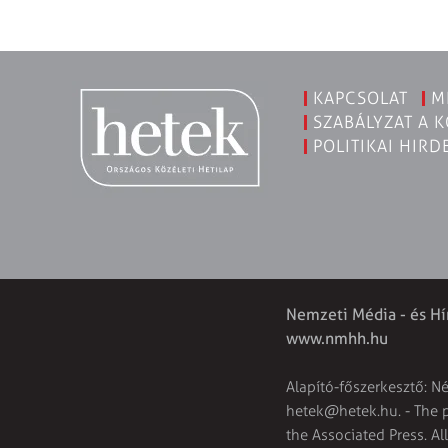
KAPCSOLAT
M
SZABÁLYZAT A 
POLITIKAI HIRD
Nemzeti Média - és Hí
www.nmhh.hu
Alapító-főszerkesztő: N
hetek@hetek.hu
. - The
the Associated Press. Al