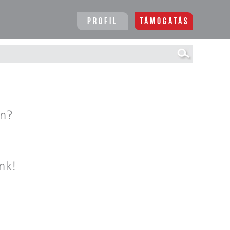
Profil
Támogatás
en?
nk!