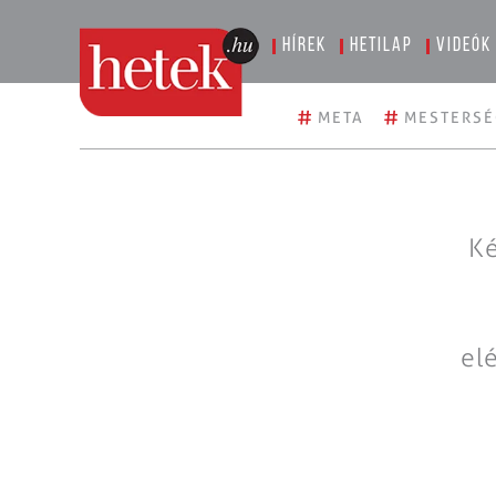
Hírek
Hetilap
Videók
#
#
META
MESTERSÉ
Ké
el