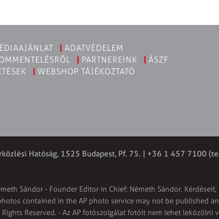
ÉDIAAJÁNLAT
ADATVÉDELEM
KOMMENTELÉSRŐL
PARTNEREINK
ÁSZF
ETÉSEK
WEBSHOP TÁJÉKOZTATÓ
rközlési Hatóság, 1525 Budapest, Pf. 75. | +36 1 457 7100 (te
émeth Sándor - Founder Editor in Chief: Németh Sándor. Kérdéseit, 
 photos contained in the AP photo service may not be published and
l Rights Reserved. - Az AP fotószolgálat fotóit nem lehet leközölni 