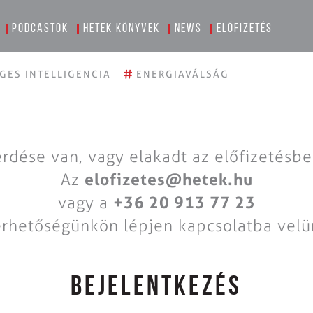
Podcastok
Hetek könyvek
News
Előfizetés
#
GES INTELLIGENCIA
ENERGIAVÁLSÁG
rdése van, vagy elakadt az előfizetésb
Az
elofizetes@hetek.hu
vagy a
+36 20 913 77 23
érhetőségünkön lépjen kapcsolatba velü
BEJELENTKEZÉS