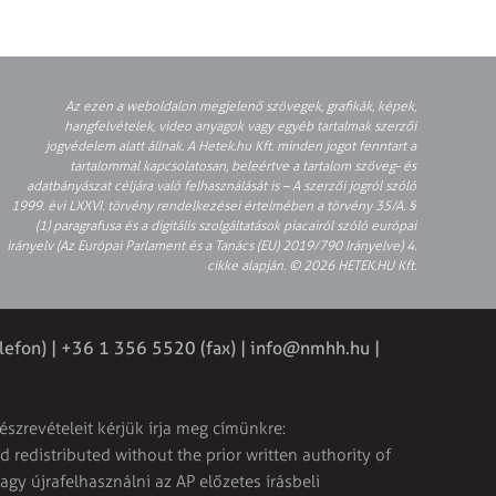
Az ezen a weboldalon megjelenő szövegek, grafikák, képek,
hangfelvételek, video anyagok vagy egyéb tartalmak szerzői
jogvédelem alatt állnak. A Hetek.hu Kft. minden jogot fenntart a
tartalommal kapcsolatosan, beleértve a tartalom szöveg- és
adatbányászat céljára való felhasználását is – A szerzői jogról szóló
1999. évi LXXVI. törvény rendelkezései értelmében a törvény 35/A. §
(1) paragrafusa és a digitális szolgáltatások piacairól szóló európai
irányelv (Az Európai Parlament és a Tanács (EU) 2019/790 Irányelve) 4.
cikke alapján. © 2026 HETEK.HU Kft.
lefon) | +36 1 356 5520 (fax) |
info@nmhh.hu
|
észrevételeit kérjük írja meg címünkre:
 redistributed without the prior written authority of
vagy újrafelhasználni az AP előzetes írásbeli