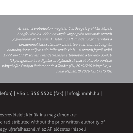
Az ezen a weboldalon megjelenő szövegek, grafikák, képek,
hangfelvételek, video anyagok vagy egyéb tartalmak szerzői
jogvédelem alatt állnak. A Hetek.hu Kft. minden jogot fenntart a
tartalommal kapcsolatosan, beleértve a tartalom szöveg- és
adatbányászat céljára való felhasználását is – A szerzői jogról szóló
1999. évi LXXVI. törvény rendelkezései értelmében a törvény 35/A. §
(1) paragrafusa és a digitális szolgáltatások piacairól szóló európai
irányelv (Az Európai Parlament és a Tanács (EU) 2019/790 Irányelve) 4.
cikke alapján. © 2026 HETEK.HU Kft.
lefon) | +36 1 356 5520 (fax) |
info@nmhh.hu
|
észrevételeit kérjük írja meg címünkre:
 redistributed without the prior written authority of
vagy újrafelhasználni az AP előzetes írásbeli