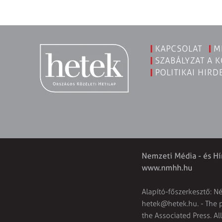
KAPCSOLAT
M
SZABÁLYZAT A 
POLITIKAI HIRD
Nemzeti Média - és Hí
www.nmhh.hu
Alapító-főszerkesztő: N
hetek@hetek.hu
. - The
the Associated Press. Al