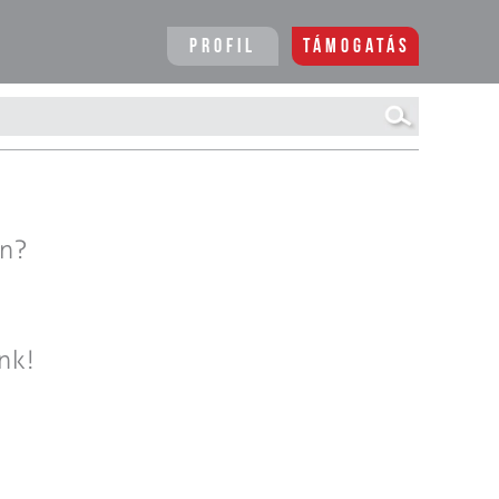
Profil
Támogatás
en?
nk!