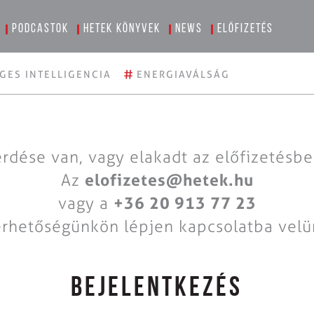
Podcastok
Hetek könyvek
News
Előfizetés
#
GES INTELLIGENCIA
ENERGIAVÁLSÁG
rdése van, vagy elakadt az előfizetésb
Az
elofizetes@hetek.hu
vagy a
+36 20 913 77 23
érhetőségünkön lépjen kapcsolatba velü
BEJELENTKEZÉS