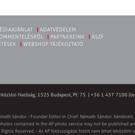
ÉDIAAJÁNLAT
ADATVÉDELEM
KOMMENTELÉSRŐL
PARTNEREINK
ÁSZF
ETÉSEK
WEBSHOP TÁJÉKOZTATÓ
rközlési Hatóság, 1525 Budapest, Pf. 75. | +36 1 457 7100 (te
émeth Sándor - Founder Editor in Chief: Németh Sándor. Kérdéseit, 
 photos contained in the AP photo service may not be published and
l Rights Reserved. - Az AP fotószolgálat fotóit nem lehet leközölni 