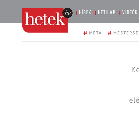
Hírek
Hetilap
Videók
#
#
META
MESTERSÉ
Ké
el