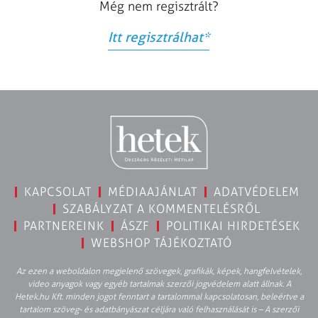
Még nem regisztrált?
Itt regisztrálhat
*
KAPCSOLAT
MÉDIAAJÁNLAT
ADATVÉDELEM
SZABÁLYZAT A KOMMENTELÉSRŐL
PARTNEREINK
ÁSZF
POLITIKAI HIRDETÉSEK
WEBSHOP TÁJÉKOZTATÓ
Az ezen a weboldalon megjelenő szövegek, grafikák, képek, hangfelvételek,
video anyagok vagy egyéb tartalmak szerzői jogvédelem alatt állnak. A
Hetek.hu Kft. minden jogot fenntart a tartalommal kapcsolatosan, beleértve a
tartalom szöveg- és adatbányászat céljára való felhasználását is – A szerzői