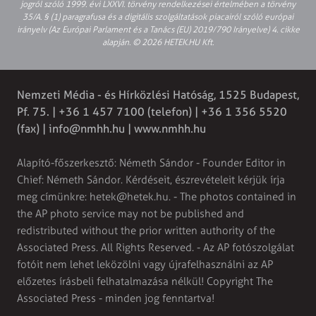
jogról szóló 1999. évi LXXVI. törvény rendelkezései értelmében a törvény
35/A. § (1) paragrafusa és a digitális szolgáltatások piacairól szóló európai
irányelv (Az Európai Parlament és a Tanács (EU) 2019/790 Irányelve) 4. cikke
alapján. © 2026 HETEK.HU Kft.
Nemzeti Média - és Hírközlési Hatóság, 1525 Budapest,
Pf. 75. | +36 1 457 7100 (telefon) | +36 1 356 5520
(fax) |
info@nmhh.hu
| www.nmhh.hu
Alapító-főszerkesztő: Németh Sándor - Founder Editor in
Chief: Németh Sándor. Kérdéseit, észrevételeit kérjük írja
meg címünkre:
hetek@hetek.hu
. - The photos contained in
the AP photo service may not be published and
redistributed without the prior written authority of the
Associated Press. All Rights Reserved. - Az AP fotószolgálat
fotóit nem lehet leközölni vagy újrafelhasználni az AP
előzetes írásbeli felhatalmazása nélkül! Copyright The
Associated Press - minden jog fenntartva!