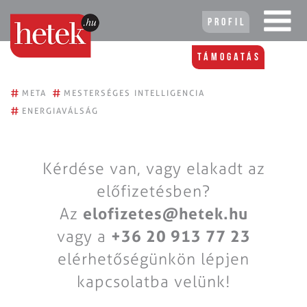
Profil
Támogatás
#
#
META
MESTERSÉGES INTELLIGENCIA
#
ENERGIAVÁLSÁG
Kérdése van, vagy elakadt az
előfizetésben?
Az
elofizetes@hetek.hu
vagy a
+36 20 913 77 23
elérhetőségünkön lépjen
kapcsolatba velünk!