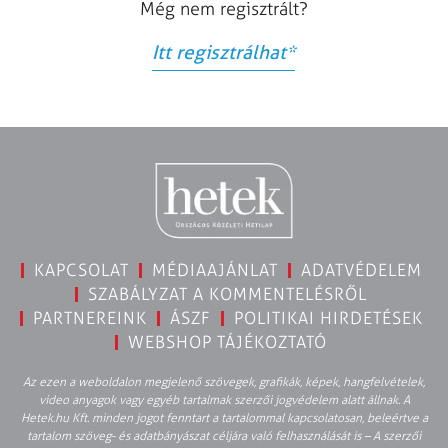
Még nem regisztrált?
Itt regisztrálhat
*
KAPCSOLAT
MÉDIAAJÁNLAT
ADATVÉDELEM
SZABÁLYZAT A KOMMENTELÉSRŐL
PARTNEREINK
ÁSZF
POLITIKAI HIRDETÉSEK
WEBSHOP TÁJÉKOZTATÓ
Az ezen a weboldalon megjelenő szövegek, grafikák, képek, hangfelvételek,
video anyagok vagy egyéb tartalmak szerzői jogvédelem alatt állnak. A
Hetek.hu Kft. minden jogot fenntart a tartalommal kapcsolatosan, beleértve a
tartalom szöveg- és adatbányászat céljára való felhasználását is – A szerzői