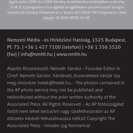
jogról szóló 1999. évi LXXVI. törvény rendelkezései értelmében a törvény
35/A. § (1) paragrafusa és a digitális szolgáltatások piacairól szóló európai
irányelv (Az Európai Parlament és a Tanács (EU) 2019/790 Irányelve) 4. cikke
alapján. © 2026 HETEK.HU Kft.
Nemzeti Média - és Hírközlési Hatóság, 1525 Budapest,
Pf. 75. | +36 1 457 7100 (telefon) | +36 1 356 5520
(fax) |
info@nmhh.hu
| www.nmhh.hu
Alapító-főszerkesztő: Németh Sándor - Founder Editor in
Chief: Németh Sándor. Kérdéseit, észrevételeit kérjük írja
meg címünkre:
hetek@hetek.hu
. - The photos contained in
the AP photo service may not be published and
redistributed without the prior written authority of the
Associated Press. All Rights Reserved. - Az AP fotószolgálat
fotóit nem lehet leközölni vagy újrafelhasználni az AP
előzetes írásbeli felhatalmazása nélkül! Copyright The
Associated Press - minden jog fenntartva!