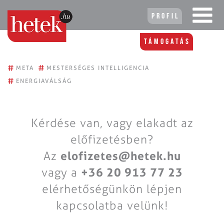
Profil
Támogatás
#
#
META
MESTERSÉGES INTELLIGENCIA
#
ENERGIAVÁLSÁG
Kérdése van, vagy elakadt az
előfizetésben?
Az
elofizetes@hetek.hu
vagy a
+36 20 913 77 23
elérhetőségünkön lépjen
kapcsolatba velünk!