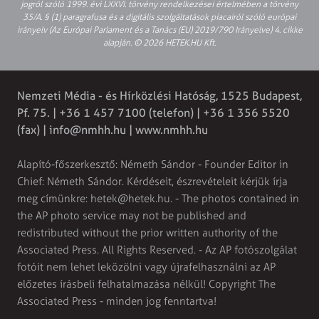
jogról szóló 1999. évi LXXVI. törvény rendelkezései értelmében a törvény
35/A. § (1) paragrafusa és a digitális szolgáltatások piacairól szóló európai
irányelv (Az Európai Parlament és a Tanács (EU) 2019/790 Irányelve) 4. cikke
alapján. © 2026 HETEK.HU Kft.
Nemzeti Média - és Hírközlési Hatóság, 1525 Budapest,
Pf. 75. | +36 1 457 7100 (telefon) | +36 1 356 5520
(fax) |
info@nmhh.hu
| www.nmhh.hu
Alapító-főszerkesztő: Németh Sándor - Founder Editor in
Chief: Németh Sándor. Kérdéseit, észrevételeit kérjük írja
meg címünkre:
hetek@hetek.hu
. - The photos contained in
the AP photo service may not be published and
redistributed without the prior written authority of the
Associated Press. All Rights Reserved. - Az AP fotószolgálat
fotóit nem lehet leközölni vagy újrafelhasználni az AP
előzetes írásbeli felhatalmazása nélkül! Copyright The
Associated Press - minden jog fenntartva!