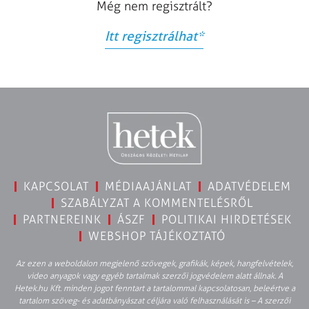
Még nem regisztrált?
Itt regisztrálhat
*
KAPCSOLAT
MÉDIAAJÁNLAT
ADATVÉDELEM
SZABÁLYZAT A KOMMENTELÉSRŐL
PARTNEREINK
ÁSZF
POLITIKAI HIRDETÉSEK
WEBSHOP TÁJÉKOZTATÓ
Az ezen a weboldalon megjelenő szövegek, grafikák, képek, hangfelvételek,
video anyagok vagy egyéb tartalmak szerzői jogvédelem alatt állnak. A
Hetek.hu Kft. minden jogot fenntart a tartalommal kapcsolatosan, beleértve a
tartalom szöveg- és adatbányászat céljára való felhasználását is – A szerzői