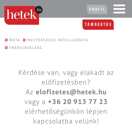
Profil
Támogatás
#
#
META
MESTERSÉGES INTELLIGENCIA
#
ENERGIAVÁLSÁG
Kérdése van, vagy elakadt az
előfizetésben?
Az
elofizetes@hetek.hu
vagy a
+36 20 913 77 23
elérhetőségünkön lépjen
kapcsolatba velünk!