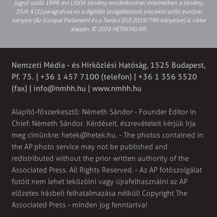
jogról szóló 1999. évi LXXVI. törvény rendelkezései értelmében a törvény
35/A. § (1) paragrafusa és a digitális szolgáltatások piacairól szóló európai
irányelv (Az Európai Parlament és a Tanács (EU) 2019/790 Irányelve) 4. cikke
alapján. © 2026 HETEK.HU Kft.
Nemzeti Média - és Hírközlési Hatóság, 1525 Budapest,
Pf. 75. | +36 1 457 7100 (telefon) | +36 1 356 5520
(fax) |
info@nmhh.hu
| www.nmhh.hu
Alapító-főszerkesztő: Németh Sándor - Founder Editor in
Chief: Németh Sándor. Kérdéseit, észrevételeit kérjük írja
meg címünkre:
hetek@hetek.hu
. - The photos contained in
the AP photo service may not be published and
redistributed without the prior written authority of the
Associated Press. All Rights Reserved. - Az AP fotószolgálat
fotóit nem lehet leközölni vagy újrafelhasználni az AP
előzetes írásbeli felhatalmazása nélkül! Copyright The
Associated Press - minden jog fenntartva!