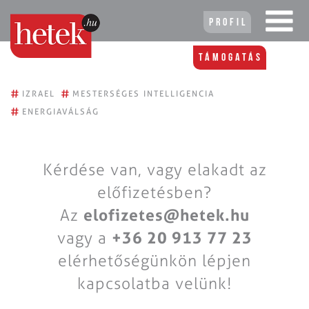
Profil
Támogatás
#
#
IZRAEL
MESTERSÉGES INTELLIGENCIA
#
ENERGIAVÁLSÁG
Kérdése van, vagy elakadt az
előfizetésben?
Az
elofizetes@hetek.hu
vagy a
+36 20 913 77 23
elérhetőségünkön lépjen
kapcsolatba velünk!