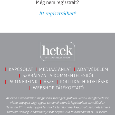
Még nem regisztrált?
Itt regisztrálhat
*
KAPCSOLAT
MÉDIAAJÁNLAT
ADATVÉDELEM
SZABÁLYZAT A KOMMENTELÉSRŐL
PARTNEREINK
ÁSZF
POLITIKAI HIRDETÉSEK
WEBSHOP TÁJÉKOZTATÓ
Az ezen a weboldalon megjelenő szövegek, grafikák, képek, hangfelvételek,
video anyagok vagy egyéb tartalmak szerzői jogvédelem alatt állnak. A
Hetek.hu Kft. minden jogot fenntart a tartalommal kapcsolatosan, beleértve a
tartalom szöveg- és adatbányászat céljára való felhasználását is – A szerzői