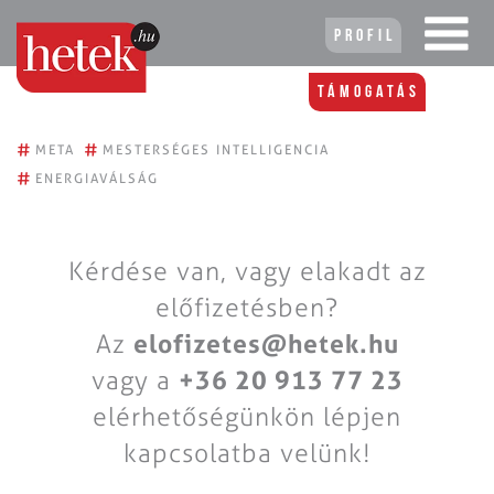
Profil
Támogatás
#
#
META
MESTERSÉGES INTELLIGENCIA
#
ENERGIAVÁLSÁG
Kérdése van, vagy elakadt az
előfizetésben?
Az
elofizetes@hetek.hu
vagy a
+36 20 913 77 23
elérhetőségünkön lépjen
kapcsolatba velünk!