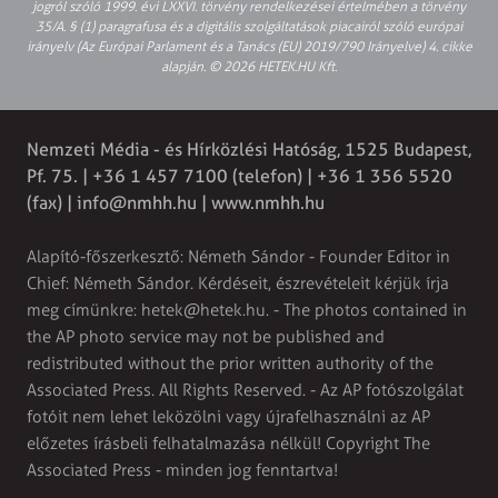
jogról szóló 1999. évi LXXVI. törvény rendelkezései értelmében a törvény
35/A. § (1) paragrafusa és a digitális szolgáltatások piacairól szóló európai
irányelv (Az Európai Parlament és a Tanács (EU) 2019/790 Irányelve) 4. cikke
alapján. © 2026 HETEK.HU Kft.
Nemzeti Média - és Hírközlési Hatóság, 1525 Budapest,
Pf. 75. | +36 1 457 7100 (telefon) | +36 1 356 5520
(fax) |
info@nmhh.hu
| www.nmhh.hu
Alapító-főszerkesztő: Németh Sándor - Founder Editor in
Chief: Németh Sándor. Kérdéseit, észrevételeit kérjük írja
meg címünkre:
hetek@hetek.hu
. - The photos contained in
the AP photo service may not be published and
redistributed without the prior written authority of the
Associated Press. All Rights Reserved. - Az AP fotószolgálat
fotóit nem lehet leközölni vagy újrafelhasználni az AP
előzetes írásbeli felhatalmazása nélkül! Copyright The
Associated Press - minden jog fenntartva!