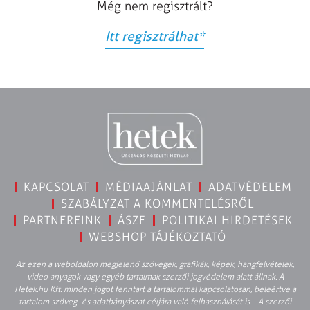
Még nem regisztrált?
Itt regisztrálhat
*
KAPCSOLAT
MÉDIAAJÁNLAT
ADATVÉDELEM
SZABÁLYZAT A KOMMENTELÉSRŐL
PARTNEREINK
ÁSZF
POLITIKAI HIRDETÉSEK
WEBSHOP TÁJÉKOZTATÓ
Az ezen a weboldalon megjelenő szövegek, grafikák, képek, hangfelvételek,
video anyagok vagy egyéb tartalmak szerzői jogvédelem alatt állnak. A
Hetek.hu Kft. minden jogot fenntart a tartalommal kapcsolatosan, beleértve a
tartalom szöveg- és adatbányászat céljára való felhasználását is – A szerzői