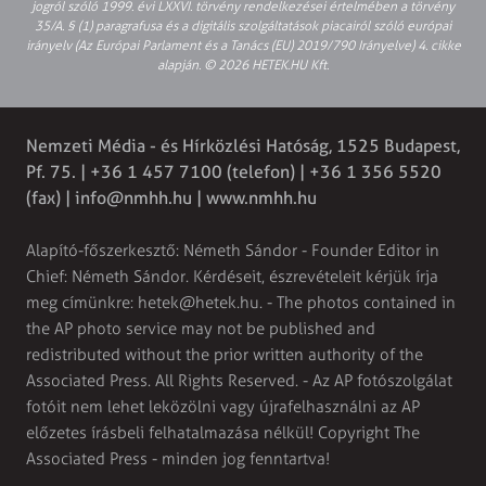
jogról szóló 1999. évi LXXVI. törvény rendelkezései értelmében a törvény
35/A. § (1) paragrafusa és a digitális szolgáltatások piacairól szóló európai
irányelv (Az Európai Parlament és a Tanács (EU) 2019/790 Irányelve) 4. cikke
alapján. © 2026 HETEK.HU Kft.
Nemzeti Média - és Hírközlési Hatóság, 1525 Budapest,
Pf. 75. | +36 1 457 7100 (telefon) | +36 1 356 5520
(fax) |
info@nmhh.hu
| www.nmhh.hu
Alapító-főszerkesztő: Németh Sándor - Founder Editor in
Chief: Németh Sándor. Kérdéseit, észrevételeit kérjük írja
meg címünkre:
hetek@hetek.hu
. - The photos contained in
the AP photo service may not be published and
redistributed without the prior written authority of the
Associated Press. All Rights Reserved. - Az AP fotószolgálat
fotóit nem lehet leközölni vagy újrafelhasználni az AP
előzetes írásbeli felhatalmazása nélkül! Copyright The
Associated Press - minden jog fenntartva!