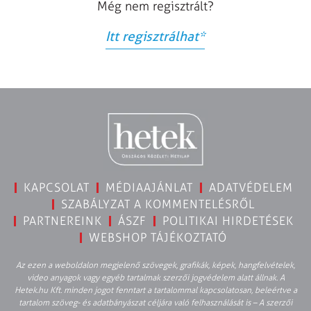
Még nem regisztrált?
Itt regisztrálhat
*
KAPCSOLAT
MÉDIAAJÁNLAT
ADATVÉDELEM
SZABÁLYZAT A KOMMENTELÉSRŐL
PARTNEREINK
ÁSZF
POLITIKAI HIRDETÉSEK
WEBSHOP TÁJÉKOZTATÓ
Az ezen a weboldalon megjelenő szövegek, grafikák, képek, hangfelvételek,
video anyagok vagy egyéb tartalmak szerzői jogvédelem alatt állnak. A
Hetek.hu Kft. minden jogot fenntart a tartalommal kapcsolatosan, beleértve a
tartalom szöveg- és adatbányászat céljára való felhasználását is – A szerzői