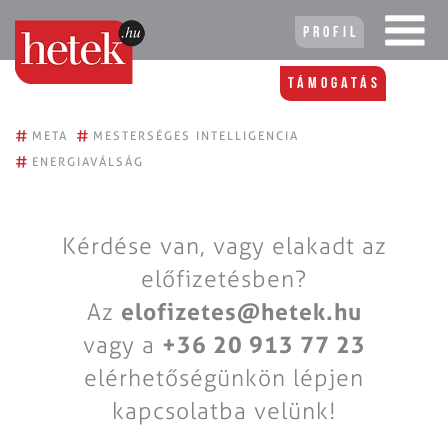
Profil
Támogatás
#
#
META
MESTERSÉGES INTELLIGENCIA
#
ENERGIAVÁLSÁG
Kérdése van, vagy elakadt az
előfizetésben?
Az
elofizetes@hetek.hu
vagy a
+36 20 913 77 23
elérhetőségünkön lépjen
kapcsolatba velünk!