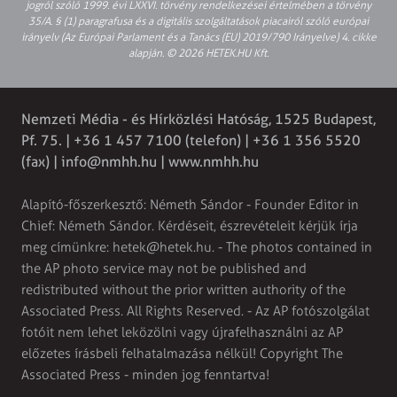
jogról szóló 1999. évi LXXVI. törvény rendelkezései értelmében a törvény
35/A. § (1) paragrafusa és a digitális szolgáltatások piacairól szóló európai
irányelv (Az Európai Parlament és a Tanács (EU) 2019/790 Irányelve) 4. cikke
alapján. © 2026 HETEK.HU Kft.
Nemzeti Média - és Hírközlési Hatóság, 1525 Budapest,
Pf. 75. | +36 1 457 7100 (telefon) | +36 1 356 5520
(fax) |
info@nmhh.hu
| www.nmhh.hu
Alapító-főszerkesztő: Németh Sándor - Founder Editor in
Chief: Németh Sándor. Kérdéseit, észrevételeit kérjük írja
meg címünkre:
hetek@hetek.hu
. - The photos contained in
the AP photo service may not be published and
redistributed without the prior written authority of the
Associated Press. All Rights Reserved. - Az AP fotószolgálat
fotóit nem lehet leközölni vagy újrafelhasználni az AP
előzetes írásbeli felhatalmazása nélkül! Copyright The
Associated Press - minden jog fenntartva!