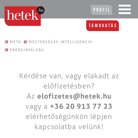
Profil
Támogatás
#
#
META
MESTERSÉGES INTELLIGENCIA
#
ENERGIAVÁLSÁG
Kérdése van, vagy elakadt az
előfizetésben?
Az
elofizetes@hetek.hu
vagy a
+36 20 913 77 23
elérhetőségünkön lépjen
kapcsolatba velünk!