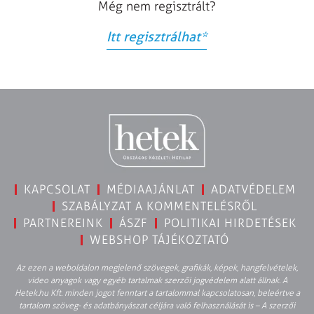
Még nem regisztrált?
Itt regisztrálhat
*
KAPCSOLAT
MÉDIAAJÁNLAT
ADATVÉDELEM
SZABÁLYZAT A KOMMENTELÉSRŐL
PARTNEREINK
ÁSZF
POLITIKAI HIRDETÉSEK
WEBSHOP TÁJÉKOZTATÓ
Az ezen a weboldalon megjelenő szövegek, grafikák, képek, hangfelvételek,
video anyagok vagy egyéb tartalmak szerzői jogvédelem alatt állnak. A
Hetek.hu Kft. minden jogot fenntart a tartalommal kapcsolatosan, beleértve a
tartalom szöveg- és adatbányászat céljára való felhasználását is – A szerzői