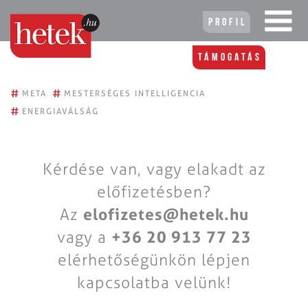
Profil
Támogatás
#
#
META
MESTERSÉGES INTELLIGENCIA
#
ENERGIAVÁLSÁG
Kérdése van, vagy elakadt az
előfizetésben?
Az
elofizetes@hetek.hu
vagy a
+36 20 913 77 23
elérhetőségünkön lépjen
kapcsolatba velünk!