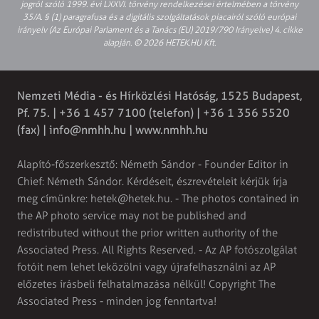
jogról szóló 1999. évi LXXVI. törvény rendelkezései értelmében a törvény
35/A. § (1) paragrafusa és a digitális szolgáltatások piacairól szóló európai
irányelv (Az Európai Parlament és a Tanács (EU) 2019/790 Irányelve) 4. cikke
alapján. © 2026 HETEK.HU Kft.
Nemzeti Média - és Hírközlési Hatóság, 1525 Budapest,
Pf. 75. | +36 1 457 7100 (telefon) | +36 1 356 5520
(fax) |
info@nmhh.hu
| www.nmhh.hu
Alapító-főszerkesztő: Németh Sándor - Founder Editor in
Chief: Németh Sándor. Kérdéseit, észrevételeit kérjük írja
meg címünkre:
hetek@hetek.hu
. - The photos contained in
the AP photo service may not be published and
redistributed without the prior written authority of the
Associated Press. All Rights Reserved. - Az AP fotószolgálat
fotóit nem lehet leközölni vagy újrafelhasználni az AP
előzetes írásbeli felhatalmazása nélkül! Copyright The
Associated Press - minden jog fenntartva!