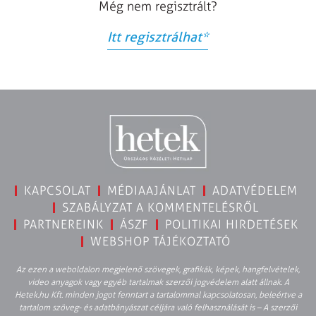
Még nem regisztrált?
Itt regisztrálhat
*
KAPCSOLAT
MÉDIAAJÁNLAT
ADATVÉDELEM
SZABÁLYZAT A KOMMENTELÉSRŐL
PARTNEREINK
ÁSZF
POLITIKAI HIRDETÉSEK
WEBSHOP TÁJÉKOZTATÓ
Az ezen a weboldalon megjelenő szövegek, grafikák, képek, hangfelvételek,
video anyagok vagy egyéb tartalmak szerzői jogvédelem alatt állnak. A
Hetek.hu Kft. minden jogot fenntart a tartalommal kapcsolatosan, beleértve a
tartalom szöveg- és adatbányászat céljára való felhasználását is – A szerzői