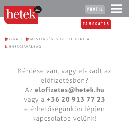
Profil
Támogatás
#
#
IZRAEL
MESTERSÉGES INTELLIGENCIA
#
ENERGIAVÁLSÁG
Kérdése van, vagy elakadt az
előfizetésben?
Az
elofizetes@hetek.hu
vagy a
+36 20 913 77 23
elérhetőségünkön lépjen
kapcsolatba velünk!