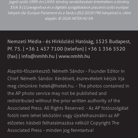
jogról szóló 1999. évi LXXVI. törvény rendelkezései értelmében a törvény
35/A. § (1) paragrafusa és a digitális szolgáltatások piacairól szóló európai
irányelv (Az Európai Parlament és a Tanács (EU) 2019/790 Irányelve) 4. cikke
alapján. © 2026 HETEK.HU Kft.
Nemzeti Média - és Hírközlési Hatóság, 1525 Budapest,
Pf. 75. | +36 1 457 7100 (telefon) | +36 1 356 5520
(fax) |
info@nmhh.hu
| www.nmhh.hu
Alapító-főszerkesztő: Németh Sándor - Founder Editor in
Chief: Németh Sándor. Kérdéseit, észrevételeit kérjük írja
meg címünkre:
hetek@hetek.hu
. - The photos contained in
the AP photo service may not be published and
redistributed without the prior written authority of the
Associated Press. All Rights Reserved. - Az AP fotószolgálat
fotóit nem lehet leközölni vagy újrafelhasználni az AP
előzetes írásbeli felhatalmazása nélkül! Copyright The
Associated Press - minden jog fenntartva!