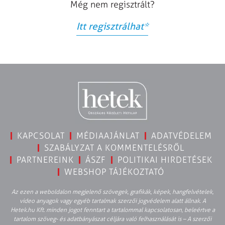
Még nem regisztrált?
Itt regisztrálhat
*
KAPCSOLAT
MÉDIAAJÁNLAT
ADATVÉDELEM
SZABÁLYZAT A KOMMENTELÉSRŐL
PARTNEREINK
ÁSZF
POLITIKAI HIRDETÉSEK
WEBSHOP TÁJÉKOZTATÓ
Az ezen a weboldalon megjelenő szövegek, grafikák, képek, hangfelvételek,
video anyagok vagy egyéb tartalmak szerzői jogvédelem alatt állnak. A
Hetek.hu Kft. minden jogot fenntart a tartalommal kapcsolatosan, beleértve a
tartalom szöveg- és adatbányászat céljára való felhasználását is – A szerzői