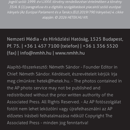
jogról szóló 1999. évi LXXVI. törvény rendelkezései értelmében a törvény
35/A. § (1) paragrafusa és a digitális szolgáltatások piacairól szóló európai
irányelv (Az Európai Parlament és a Tanács (EU) 2019/790 Irányelve) 4. cikke
alapján. © 2026 HETEK.HU Kft.
Nemzeti Média - és Hírközlési Hatóság, 1525 Budapest,
Pf. 75. | +36 1 457 7100 (telefon) | +36 1 356 5520
(fax) |
info@nmhh.hu
| www.nmhh.hu
Alapító-főszerkesztő: Németh Sándor - Founder Editor in
Chief: Németh Sándor. Kérdéseit, észrevételeit kérjük írja
meg címünkre:
hetek@hetek.hu
. - The photos contained in
the AP photo service may not be published and
redistributed without the prior written authority of the
Associated Press. All Rights Reserved. - Az AP fotószolgálat
fotóit nem lehet leközölni vagy újrafelhasználni az AP
előzetes írásbeli felhatalmazása nélkül! Copyright The
Associated Press - minden jog fenntartva!