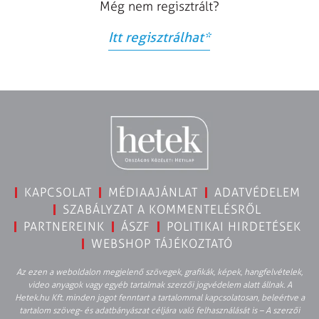
Még nem regisztrált?
Itt regisztrálhat
*
KAPCSOLAT
MÉDIAAJÁNLAT
ADATVÉDELEM
SZABÁLYZAT A KOMMENTELÉSRŐL
PARTNEREINK
ÁSZF
POLITIKAI HIRDETÉSEK
WEBSHOP TÁJÉKOZTATÓ
Az ezen a weboldalon megjelenő szövegek, grafikák, képek, hangfelvételek,
video anyagok vagy egyéb tartalmak szerzői jogvédelem alatt állnak. A
Hetek.hu Kft. minden jogot fenntart a tartalommal kapcsolatosan, beleértve a
tartalom szöveg- és adatbányászat céljára való felhasználását is – A szerzői