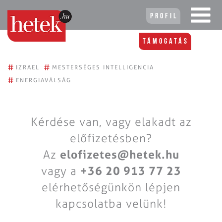
Profil
Támogatás
#
#
IZRAEL
MESTERSÉGES INTELLIGENCIA
#
ENERGIAVÁLSÁG
Kérdése van, vagy elakadt az
előfizetésben?
Az
elofizetes@hetek.hu
vagy a
+36 20 913 77 23
elérhetőségünkön lépjen
kapcsolatba velünk!