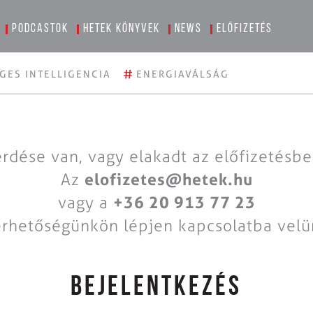
Podcastok
Hetek könyvek
News
Előfizetés
#
GES INTELLIGENCIA
ENERGIAVÁLSÁG
rdése van, vagy elakadt az előfizetésb
Az
elofizetes@hetek.hu
vagy a
+36 20 913 77 23
érhetőségünkön lépjen kapcsolatba velü
BEJELENTKEZÉS