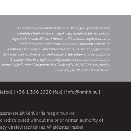
Az ezen a weboldalon megjelenő szövegek, grafikák, képek,
hangfelvételek, video anyagok vagy egyéb tartalmak szerzői
jogvédelem alatt állnak. A Hetek.hu Kft. minden jogot fenntart a
tartalommal kapcsolatosan, beleértve a tartalom szöveg- és
adatbányászat céljára való felhasználását is – A szerzői jogról szóló
1999. évi LXXVI. törvény rendelkezései értelmében a törvény 35/A. §
(1) paragrafusa és a digitális szolgáltatások piacairól szóló európai
irányelv (Az Európai Parlament és a Tanács (EU) 2019/790 Irányelve) 4.
cikke alapján. © 2026 HETEK.HU Kft.
lefon) | +36 1 356 5520 (fax) |
info@nmhh.hu
|
észrevételeit kérjük írja meg címünkre:
 redistributed without the prior written authority of
vagy újrafelhasználni az AP előzetes írásbeli