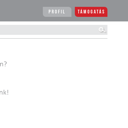
Profil
Támogatás
en?
nk!