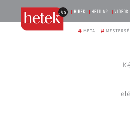
Hírek
Hetilap
Videók
#
#
META
MESTERSÉ
Ké
el