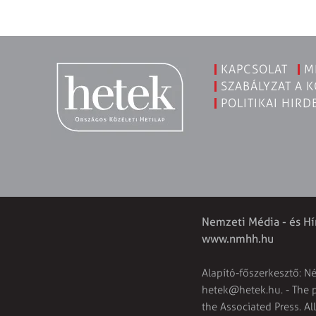
KAPCSOLAT
M
SZABÁLYZAT A 
POLITIKAI HIRD
Nemzeti Média - és Hí
www.nmhh.hu
Alapító-főszerkesztő: N
hetek@hetek.hu
. - The
the Associated Press. Al