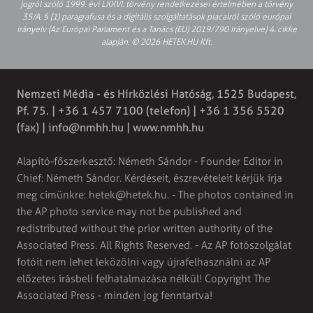
jogról szóló 1999. évi LXXVI. törvény rendelkezései értelmében a törvény
35/A. § (1) paragrafusa és a digitális szolgáltatások piacairól szóló európai
irányelv (Az Európai Parlament és a Tanács (EU) 2019/790 Irányelve) 4. cikke
alapján. © 2026 HETEK.HU Kft.
Nemzeti Média - és Hírközlési Hatóság, 1525 Budapest,
Pf. 75. | +36 1 457 7100 (telefon) | +36 1 356 5520
(fax) |
info@nmhh.hu
| www.nmhh.hu
Alapító-főszerkesztő: Németh Sándor - Founder Editor in
Chief: Németh Sándor. Kérdéseit, észrevételeit kérjük írja
meg címünkre:
hetek@hetek.hu
. - The photos contained in
the AP photo service may not be published and
redistributed without the prior written authority of the
Associated Press. All Rights Reserved. - Az AP fotószolgálat
fotóit nem lehet leközölni vagy újrafelhasználni az AP
előzetes írásbeli felhatalmazása nélkül! Copyright The
Associated Press - minden jog fenntartva!