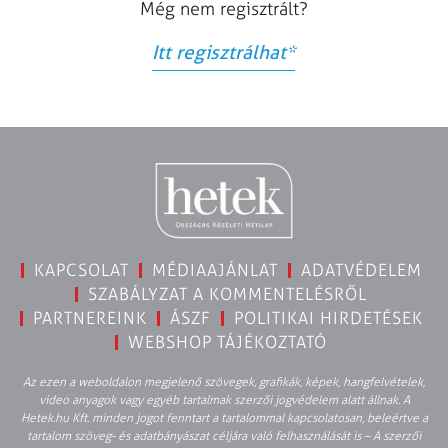
Még nem regisztrált?
Itt regisztrálhat
*
KAPCSOLAT
MÉDIAAJÁNLAT
ADATVÉDELEM
SZABÁLYZAT A KOMMENTELÉSRŐL
PARTNEREINK
ÁSZF
POLITIKAI HIRDETÉSEK
WEBSHOP TÁJÉKOZTATÓ
Az ezen a weboldalon megjelenő szövegek, grafikák, képek, hangfelvételek,
video anyagok vagy egyéb tartalmak szerzői jogvédelem alatt állnak. A
Hetek.hu Kft. minden jogot fenntart a tartalommal kapcsolatosan, beleértve a
tartalom szöveg- és adatbányászat céljára való felhasználását is – A szerzői