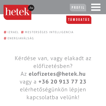
Profil
Támogatás
#
#
IZRAEL
MESTERSÉGES INTELLIGENCIA
#
ENERGIAVÁLSÁG
Kérdése van, vagy elakadt az
előfizetésben?
Az
elofizetes@hetek.hu
vagy a
+36 20 913 77 23
elérhetőségünkön lépjen
kapcsolatba velünk!