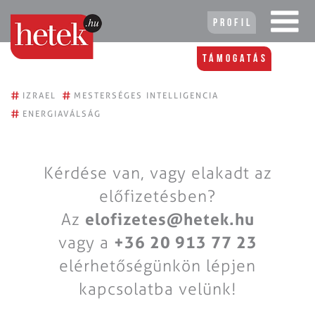
Profil
Támogatás
#
#
IZRAEL
MESTERSÉGES INTELLIGENCIA
#
ENERGIAVÁLSÁG
Kérdése van, vagy elakadt az
előfizetésben?
Az
elofizetes@hetek.hu
vagy a
+36 20 913 77 23
elérhetőségünkön lépjen
kapcsolatba velünk!