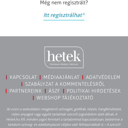
Még nem regisztrált?
Itt regisztrálhat
*
KAPCSOLAT
MÉDIAAJÁNLAT
ADATVÉDELEM
SZABÁLYZAT A KOMMENTELÉSRŐL
PARTNEREINK
ÁSZF
POLITIKAI HIRDETÉSEK
WEBSHOP TÁJÉKOZTATÓ
Az ezen a weboldalon megjelenő szövegek, grafikák, képek, hangfelvételek,
video anyagok vagy egyéb tartalmak szerzői jogvédelem alatt állnak. A
Hetek.hu Kft. minden jogot fenntart a tartalommal kapcsolatosan, beleértve a
tartalom szöveg- és adatbányászat céljára való felhasználását is – A szerzői