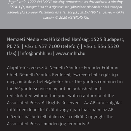
jogról szóló 1999. évi LXXVI. törvény rendelkezései értelmében a törvény
35/A. § (1) paragrafusa és a digitális szolgáltatások piacairól szóló európai
irányelv (Az Európai Parlament és a Tanács (EU) 2019/790 Irányelve) 4. cikke
alapján. © 2026 HETEK.HU Kft.
Nemzeti Média - és Hírközlési Hatóság, 1525 Budapest,
Pf. 75. | +36 1 457 7100 (telefon) | +36 1 356 5520
(fax) |
info@nmhh.hu
| www.nmhh.hu
Alapító-főszerkesztő: Németh Sándor - Founder Editor in
Chief: Németh Sándor. Kérdéseit, észrevételeit kérjük írja
meg címünkre:
hetek@hetek.hu
. - The photos contained in
the AP photo service may not be published and
redistributed without the prior written authority of the
Associated Press. All Rights Reserved. - Az AP fotószolgálat
fotóit nem lehet leközölni vagy újrafelhasználni az AP
előzetes írásbeli felhatalmazása nélkül! Copyright The
Associated Press - minden jog fenntartva!