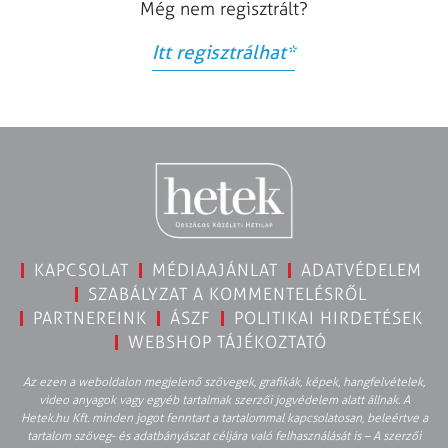
Még nem regisztrált?
Itt regisztrálhat
*
KAPCSOLAT
MÉDIAAJÁNLAT
ADATVÉDELEM
SZABÁLYZAT A KOMMENTELÉSRŐL
PARTNEREINK
ÁSZF
POLITIKAI HIRDETÉSEK
WEBSHOP TÁJÉKOZTATÓ
Az ezen a weboldalon megjelenő szövegek, grafikák, képek, hangfelvételek,
video anyagok vagy egyéb tartalmak szerzői jogvédelem alatt állnak. A
Hetek.hu Kft. minden jogot fenntart a tartalommal kapcsolatosan, beleértve a
tartalom szöveg- és adatbányászat céljára való felhasználását is – A szerzői