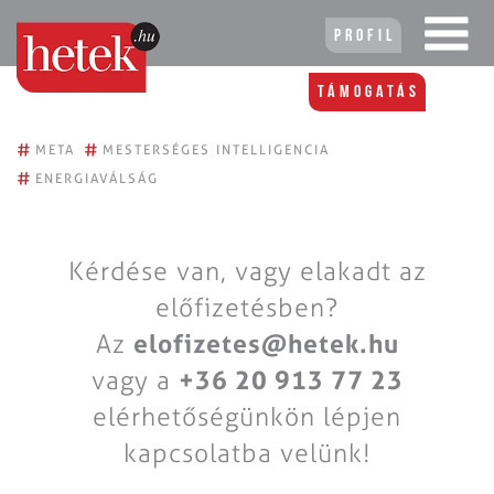
Profil
Támogatás
#
#
META
MESTERSÉGES INTELLIGENCIA
#
ENERGIAVÁLSÁG
Kérdése van, vagy elakadt az
előfizetésben?
Az
elofizetes@hetek.hu
vagy a
+36 20 913 77 23
elérhetőségünkön lépjen
kapcsolatba velünk!