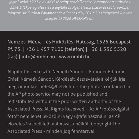
jogról szóló 1999. évi LXXVI. törvény rendelkezései értelmében a törvény
35/A. § (1) paragrafusa és a digitális szolgáltatások piacairól szóló európai
irányelv (Az Európai Parlament és a Tanács (EU) 2019/790 Irányelve) 4. cikke
alapján. © 2026 HETEK.HU Kft.
Nemzeti Média - és Hírközlési Hatóság, 1525 Budapest,
Pf. 75. | +36 1 457 7100 (telefon) | +36 1 356 5520
(fax) |
info@nmhh.hu
| www.nmhh.hu
Alapító-főszerkesztő: Németh Sándor - Founder Editor in
Chief: Németh Sándor. Kérdéseit, észrevételeit kérjük írja
meg címünkre:
hetek@hetek.hu
. - The photos contained in
the AP photo service may not be published and
redistributed without the prior written authority of the
Associated Press. All Rights Reserved. - Az AP fotószolgálat
fotóit nem lehet leközölni vagy újrafelhasználni az AP
előzetes írásbeli felhatalmazása nélkül! Copyright The
Associated Press - minden jog fenntartva!