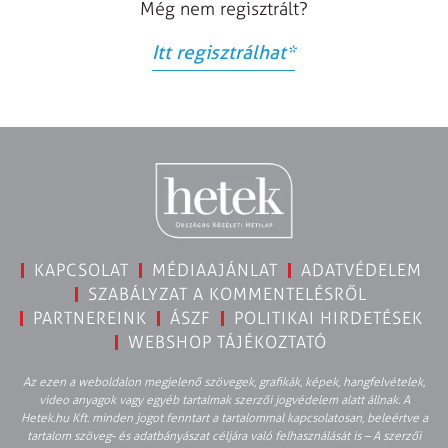
Még nem regisztrált?
Itt regisztrálhat
*
KAPCSOLAT
MÉDIAAJÁNLAT
ADATVÉDELEM
SZABÁLYZAT A KOMMENTELÉSRŐL
PARTNEREINK
ÁSZF
POLITIKAI HIRDETÉSEK
WEBSHOP TÁJÉKOZTATÓ
Az ezen a weboldalon megjelenő szövegek, grafikák, képek, hangfelvételek,
video anyagok vagy egyéb tartalmak szerzői jogvédelem alatt állnak. A
Hetek.hu Kft. minden jogot fenntart a tartalommal kapcsolatosan, beleértve a
tartalom szöveg- és adatbányászat céljára való felhasználását is – A szerzői