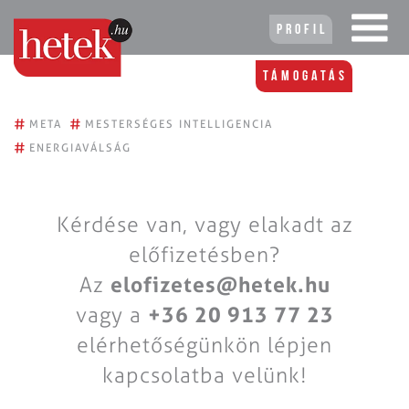
Profil
Támogatás
#
#
META
MESTERSÉGES INTELLIGENCIA
#
ENERGIAVÁLSÁG
Kérdése van, vagy elakadt az
előfizetésben?
Az
elofizetes@hetek.hu
vagy a
+36 20 913 77 23
elérhetőségünkön lépjen
kapcsolatba velünk!