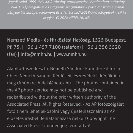
jogról szóló 1999. évi LXXVI. törvény rendelkezései értelmében a törvény
35/A. § (1) paragrafusa és a digitális szolgáltatások piacairól szóló európai
irányelv (Az Európai Parlament és a Tanács (EU) 2019/790 Irányelve) 4. cikke
alapján. © 2026 HETEK.HU Kft.
Nemzeti Média - és Hírközlési Hatóság, 1525 Budapest,
Pf. 75. | +36 1 457 7100 (telefon) | +36 1 356 5520
(fax) |
info@nmhh.hu
| www.nmhh.hu
Alapító-főszerkesztő: Németh Sándor - Founder Editor in
Chief: Németh Sándor. Kérdéseit, észrevételeit kérjük írja
meg címünkre:
hetek@hetek.hu
. - The photos contained in
the AP photo service may not be published and
redistributed without the prior written authority of the
Associated Press. All Rights Reserved. - Az AP fotószolgálat
fotóit nem lehet leközölni vagy újrafelhasználni az AP
előzetes írásbeli felhatalmazása nélkül! Copyright The
Associated Press - minden jog fenntartva!