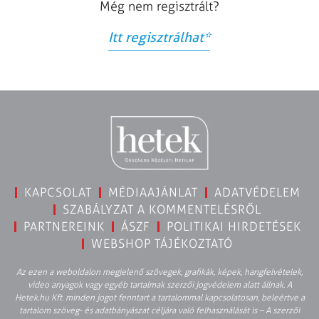
Még nem regisztrált?
Itt regisztrálhat
*
KAPCSOLAT
MÉDIAAJÁNLAT
ADATVÉDELEM
SZABÁLYZAT A KOMMENTELÉSRŐL
PARTNEREINK
ÁSZF
POLITIKAI HIRDETÉSEK
WEBSHOP TÁJÉKOZTATÓ
Az ezen a weboldalon megjelenő szövegek, grafikák, képek, hangfelvételek,
video anyagok vagy egyéb tartalmak szerzői jogvédelem alatt állnak. A
Hetek.hu Kft. minden jogot fenntart a tartalommal kapcsolatosan, beleértve a
tartalom szöveg- és adatbányászat céljára való felhasználását is – A szerzői