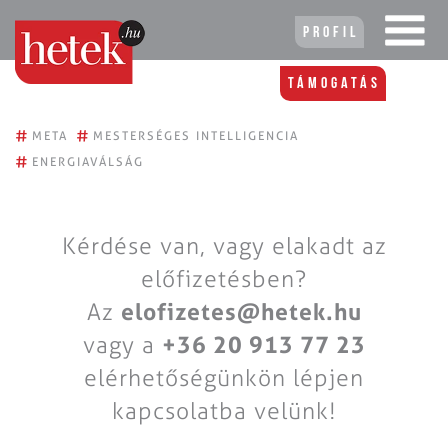
Profil
Támogatás
#
#
META
MESTERSÉGES INTELLIGENCIA
#
ENERGIAVÁLSÁG
Kérdése van, vagy elakadt az
előfizetésben?
Az
elofizetes@hetek.hu
vagy a
+36 20 913 77 23
elérhetőségünkön lépjen
kapcsolatba velünk!