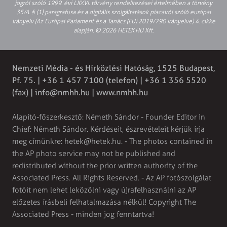
jogról szóló 1999. évi LXXVI. törvény rendelkezései értelmében a törvény
35/A. § (1) paragrafusa és a digitális szolgáltatások piacairól szóló európai
irányelv (Az Európai Parlament és a Tanács (EU) 2019/790 Irányelve) 4. cikke
alapján. © 2026 HETEK.HU Kft.
Nemzeti Média - és Hírközlési Hatóság, 1525 Budapest,
Pf. 75. | +36 1 457 7100 (telefon) | +36 1 356 5520
(fax) |
info@nmhh.hu
| www.nmhh.hu
Alapító-főszerkesztő: Németh Sándor - Founder Editor in
Chief: Németh Sándor. Kérdéseit, észrevételeit kérjük írja
meg címünkre:
hetek@hetek.hu
. - The photos contained in
the AP photo service may not be published and
redistributed without the prior written authority of the
Associated Press. All Rights Reserved. - Az AP fotószolgálat
fotóit nem lehet leközölni vagy újrafelhasználni az AP
előzetes írásbeli felhatalmazása nélkül! Copyright The
Associated Press - minden jog fenntartva!