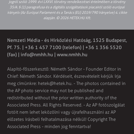
jogról szóló 1999. évi LXXVI. törvény rendelkezései értelmében a törvény
35/A. § (1) paragrafusa és a digitális szolgáltatások piacairól szóló európai
irányelv (Az Európai Parlament és a Tanács (EU) 2019/790 Irányelve) 4. cikke
alapján. © 2026 HETEK.HU Kft.
Nemzeti Média - és Hírközlési Hatóság, 1525 Budapest,
Pf. 75. | +36 1 457 7100 (telefon) | +36 1 356 5520
(fax) |
info@nmhh.hu
| www.nmhh.hu
Alapító-főszerkesztő: Németh Sándor - Founder Editor in
Chief: Németh Sándor. Kérdéseit, észrevételeit kérjük írja
meg címünkre:
hetek@hetek.hu
. - The photos contained in
the AP photo service may not be published and
redistributed without the prior written authority of the
Associated Press. All Rights Reserved. - Az AP fotószolgálat
fotóit nem lehet leközölni vagy újrafelhasználni az AP
előzetes írásbeli felhatalmazása nélkül! Copyright The
Associated Press - minden jog fenntartva!