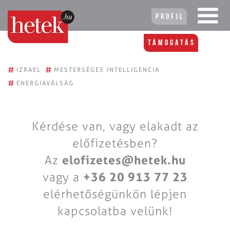
Profil
Támogatás
#
#
IZRAEL
MESTERSÉGES INTELLIGENCIA
#
ENERGIAVÁLSÁG
Kérdése van, vagy elakadt az
előfizetésben?
Az
elofizetes@hetek.hu
vagy a
+36 20 913 77 23
elérhetőségünkön lépjen
kapcsolatba velünk!