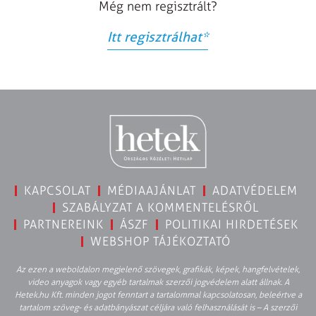
Még nem regisztrált?
Itt regisztrálhat
*
KAPCSOLAT
MÉDIAAJÁNLAT
ADATVÉDELEM
SZABÁLYZAT A KOMMENTELÉSRŐL
PARTNEREINK
ÁSZF
POLITIKAI HIRDETÉSEK
WEBSHOP TÁJÉKOZTATÓ
Az ezen a weboldalon megjelenő szövegek, grafikák, képek, hangfelvételek,
video anyagok vagy egyéb tartalmak szerzői jogvédelem alatt állnak. A
Hetek.hu Kft. minden jogot fenntart a tartalommal kapcsolatosan, beleértve a
tartalom szöveg- és adatbányászat céljára való felhasználását is – A szerzői