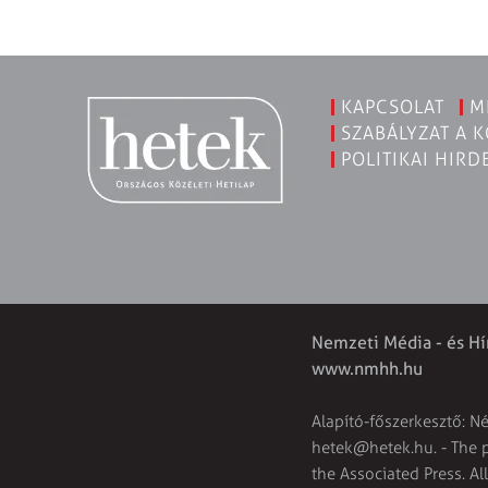
KAPCSOLAT
M
SZABÁLYZAT A 
POLITIKAI HIRD
Nemzeti Média - és Hí
www.nmhh.hu
Alapító-főszerkesztő: N
hetek@hetek.hu
. - The
the Associated Press. Al