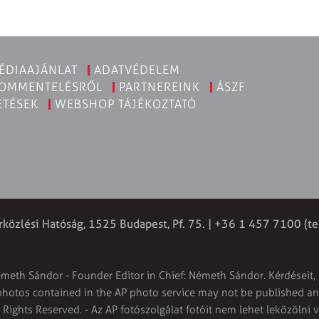
ÉDIAAJÁNLAT
ADATVÉDELEM
KOMMENTELÉSRŐL
PARTNEREINK
ÁSZF
ETÉSEK
WEBSHOP TÁJÉKOZTATÓ
rközlési Hatóság, 1525 Budapest, Pf. 75. | +36 1 457 7100 (te
émeth Sándor - Founder Editor in Chief: Németh Sándor. Kérdéseit, 
 photos contained in the AP photo service may not be published and
l Rights Reserved. - Az AP fotószolgálat fotóit nem lehet leközölni 