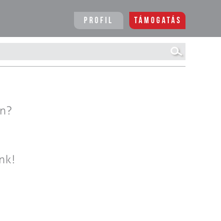
Profil
Támogatás
en?
nk!