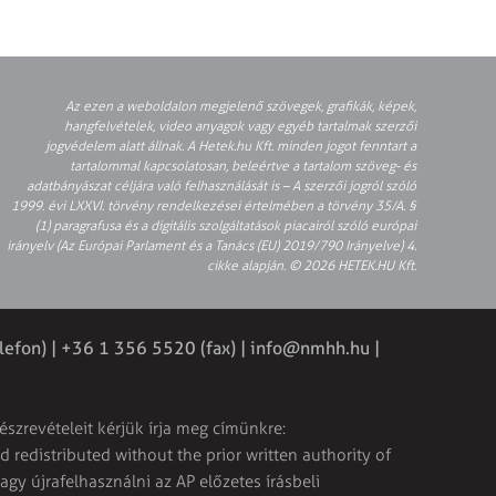
Az ezen a weboldalon megjelenő szövegek, grafikák, képek,
hangfelvételek, video anyagok vagy egyéb tartalmak szerzői
jogvédelem alatt állnak. A Hetek.hu Kft. minden jogot fenntart a
tartalommal kapcsolatosan, beleértve a tartalom szöveg- és
adatbányászat céljára való felhasználását is – A szerzői jogról szóló
1999. évi LXXVI. törvény rendelkezései értelmében a törvény 35/A. §
(1) paragrafusa és a digitális szolgáltatások piacairól szóló európai
irányelv (Az Európai Parlament és a Tanács (EU) 2019/790 Irányelve) 4.
cikke alapján. © 2026 HETEK.HU Kft.
lefon) | +36 1 356 5520 (fax) |
info@nmhh.hu
|
észrevételeit kérjük írja meg címünkre:
 redistributed without the prior written authority of
vagy újrafelhasználni az AP előzetes írásbeli