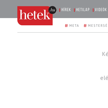
Hírek
Hetilap
Videók
#
#
META
MESTERSÉ
Ké
el