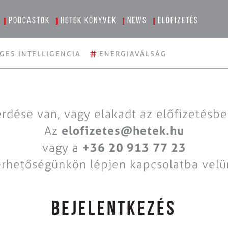
Podcastok
Hetek könyvek
News
Előfizetés
#
GES INTELLIGENCIA
ENERGIAVÁLSÁG
rdése van, vagy elakadt az előfizetésb
Az
elofizetes@hetek.hu
vagy a
+36 20 913 77 23
érhetőségünkön lépjen kapcsolatba velü
BEJELENTKEZÉS