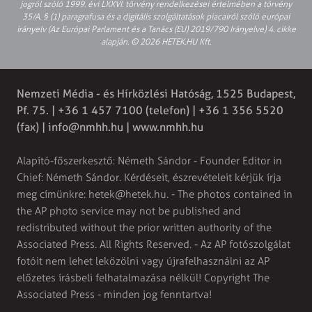
jogról szóló 1999. évi LXXVI. törvény rendelkezései értelmében a törvény
35/A. § (1) paragrafusa és a digitális szolgáltatások piacairól szóló európai
irányelv (Az Európai Parlament és a Tanács (EU) 2019/790 Irányelve) 4. cikke
alapján. © 2026 HETEK.HU Kft.
Nemzeti Média - és Hírközlési Hatóság, 1525 Budapest,
Pf. 75. | +36 1 457 7100 (telefon) | +36 1 356 5520
(fax) |
info@nmhh.hu
| www.nmhh.hu
Alapító-főszerkesztő: Németh Sándor - Founder Editor in
Chief: Németh Sándor. Kérdéseit, észrevételeit kérjük írja
meg címünkre:
hetek@hetek.hu
. - The photos contained in
the AP photo service may not be published and
redistributed without the prior written authority of the
Associated Press. All Rights Reserved. - Az AP fotószolgálat
fotóit nem lehet leközölni vagy újrafelhasználni az AP
előzetes írásbeli felhatalmazása nélkül! Copyright The
Associated Press - minden jog fenntartva!