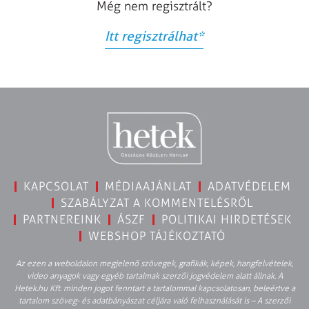
Még nem regisztrált?
Itt regisztrálhat
*
KAPCSOLAT
MÉDIAAJÁNLAT
ADATVÉDELEM
SZABÁLYZAT A KOMMENTELÉSRŐL
PARTNEREINK
ÁSZF
POLITIKAI HIRDETÉSEK
WEBSHOP TÁJÉKOZTATÓ
Az ezen a weboldalon megjelenő szövegek, grafikák, képek, hangfelvételek,
video anyagok vagy egyéb tartalmak szerzői jogvédelem alatt állnak. A
Hetek.hu Kft. minden jogot fenntart a tartalommal kapcsolatosan, beleértve a
tartalom szöveg- és adatbányászat céljára való felhasználását is – A szerzői