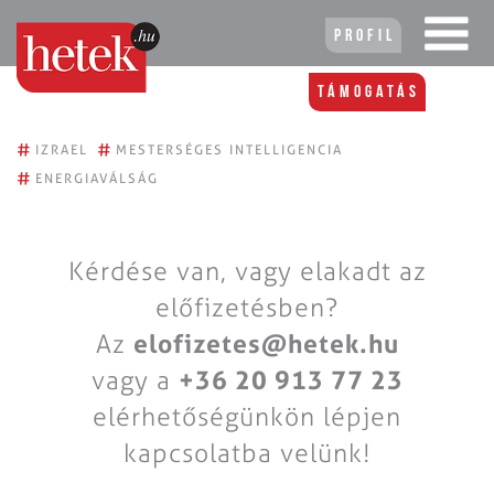
Profil
Támogatás
#
#
IZRAEL
MESTERSÉGES INTELLIGENCIA
#
ENERGIAVÁLSÁG
Kérdése van, vagy elakadt az
előfizetésben?
Az
elofizetes@hetek.hu
vagy a
+36 20 913 77 23
elérhetőségünkön lépjen
kapcsolatba velünk!