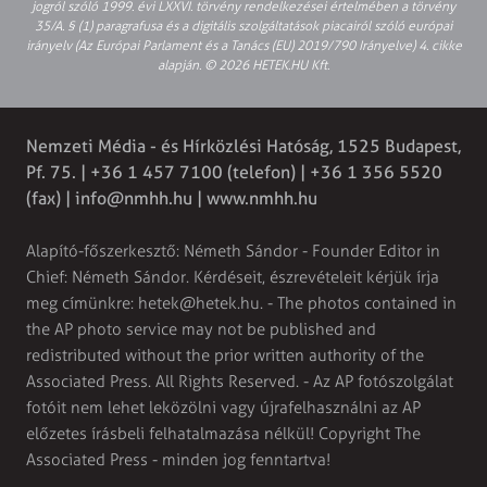
jogról szóló 1999. évi LXXVI. törvény rendelkezései értelmében a törvény
35/A. § (1) paragrafusa és a digitális szolgáltatások piacairól szóló európai
irányelv (Az Európai Parlament és a Tanács (EU) 2019/790 Irányelve) 4. cikke
alapján. © 2026 HETEK.HU Kft.
Nemzeti Média - és Hírközlési Hatóság, 1525 Budapest,
Pf. 75. | +36 1 457 7100 (telefon) | +36 1 356 5520
(fax) |
info@nmhh.hu
| www.nmhh.hu
Alapító-főszerkesztő: Németh Sándor - Founder Editor in
Chief: Németh Sándor. Kérdéseit, észrevételeit kérjük írja
meg címünkre:
hetek@hetek.hu
. - The photos contained in
the AP photo service may not be published and
redistributed without the prior written authority of the
Associated Press. All Rights Reserved. - Az AP fotószolgálat
fotóit nem lehet leközölni vagy újrafelhasználni az AP
előzetes írásbeli felhatalmazása nélkül! Copyright The
Associated Press - minden jog fenntartva!