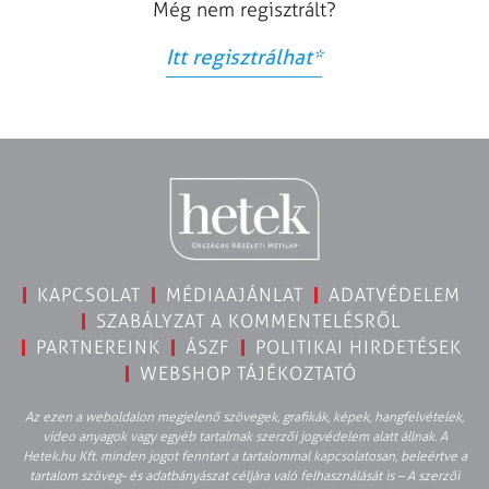
Még nem regisztrált?
Itt regisztrálhat
*
KAPCSOLAT
MÉDIAAJÁNLAT
ADATVÉDELEM
SZABÁLYZAT A KOMMENTELÉSRŐL
PARTNEREINK
ÁSZF
POLITIKAI HIRDETÉSEK
WEBSHOP TÁJÉKOZTATÓ
Az ezen a weboldalon megjelenő szövegek, grafikák, képek, hangfelvételek,
video anyagok vagy egyéb tartalmak szerzői jogvédelem alatt állnak. A
Hetek.hu Kft. minden jogot fenntart a tartalommal kapcsolatosan, beleértve a
tartalom szöveg- és adatbányászat céljára való felhasználását is – A szerzői