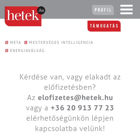
Profil
Támogatás
#
#
META
MESTERSÉGES INTELLIGENCIA
#
ENERGIAVÁLSÁG
Kérdése van, vagy elakadt az
előfizetésben?
Az
elofizetes@hetek.hu
vagy a
+36 20 913 77 23
elérhetőségünkön lépjen
kapcsolatba velünk!