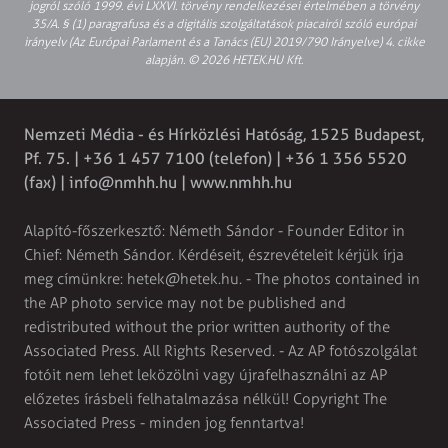
jogról szóló 1999. évi LXXVI. törvény rendelkezései értelmében a törvény
35/A. § (1) paragrafusa és a digitális szolgáltatások piacairól szóló európai
irányelv (Az Európai Parlament és a Tanács (EU) 2019/790 Irányelve) 4. cikke
alapján. © 2026 HETEK.HU Kft.
Nemzeti Média - és Hírközlési Hatóság, 1525 Budapest,
Pf. 75. | +36 1 457 7100 (telefon) | +36 1 356 5520
(fax) |
info@nmhh.hu
| www.nmhh.hu
Alapító-főszerkesztő: Németh Sándor - Founder Editor in
Chief: Németh Sándor. Kérdéseit, észrevételeit kérjük írja
meg címünkre:
hetek@hetek.hu
. - The photos contained in
the AP photo service may not be published and
redistributed without the prior written authority of the
Associated Press. All Rights Reserved. - Az AP fotószolgálat
fotóit nem lehet leközölni vagy újrafelhasználni az AP
előzetes írásbeli felhatalmazása nélkül! Copyright The
Associated Press - minden jog fenntartva!