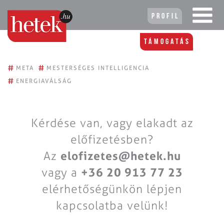
Profil
Támogatás
#
#
META
MESTERSÉGES INTELLIGENCIA
#
ENERGIAVÁLSÁG
Kérdése van, vagy elakadt az
előfizetésben?
Az
elofizetes@hetek.hu
vagy a
+36 20 913 77 23
elérhetőségünkön lépjen
kapcsolatba velünk!