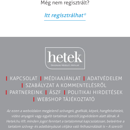
Még nem regisztrált?
Itt regisztrálhat
*
KAPCSOLAT
MÉDIAAJÁNLAT
ADATVÉDELEM
SZABÁLYZAT A KOMMENTELÉSRŐL
PARTNEREINK
ÁSZF
POLITIKAI HIRDETÉSEK
WEBSHOP TÁJÉKOZTATÓ
Az ezen a weboldalon megjelenő szövegek, grafikák, képek, hangfelvételek,
video anyagok vagy egyéb tartalmak szerzői jogvédelem alatt állnak. A
Hetek.hu Kft. minden jogot fenntart a tartalommal kapcsolatosan, beleértve a
tartalom szöveg- és adatbányászat céljára való felhasználását is – A szerzői