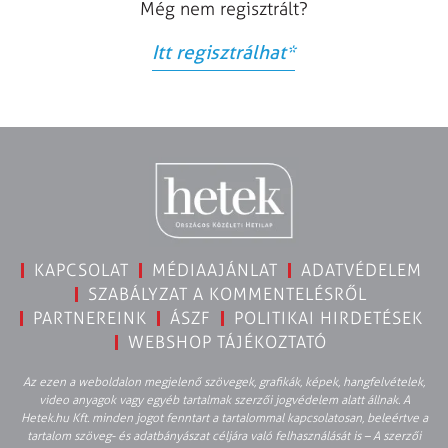
Még nem regisztrált?
Itt regisztrálhat
*
KAPCSOLAT
MÉDIAAJÁNLAT
ADATVÉDELEM
SZABÁLYZAT A KOMMENTELÉSRŐL
PARTNEREINK
ÁSZF
POLITIKAI HIRDETÉSEK
WEBSHOP TÁJÉKOZTATÓ
Az ezen a weboldalon megjelenő szövegek, grafikák, képek, hangfelvételek,
video anyagok vagy egyéb tartalmak szerzői jogvédelem alatt állnak. A
Hetek.hu Kft. minden jogot fenntart a tartalommal kapcsolatosan, beleértve a
tartalom szöveg- és adatbányászat céljára való felhasználását is – A szerzői