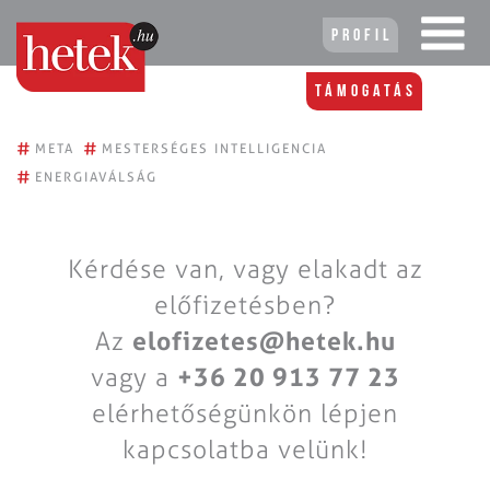
Profil
Támogatás
#
#
META
MESTERSÉGES INTELLIGENCIA
#
ENERGIAVÁLSÁG
Kérdése van, vagy elakadt az
előfizetésben?
Az
elofizetes@hetek.hu
vagy a
+36 20 913 77 23
elérhetőségünkön lépjen
kapcsolatba velünk!