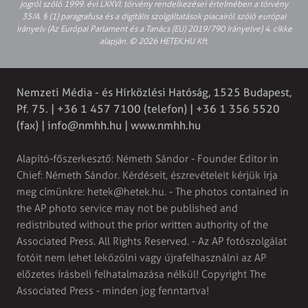
jogról szóló 1999. évi LXXVI. törvény rendelkezései értelmében a törvény
35/A. § (1) paragrafusa és a digitális szolgáltatások piacairól szóló európai
irányelv (Az Európai Parlament és a Tanács (EU) 2019/790 Irányelve) 4. cikke
alapján. © 2026 HETEK.HU Kft.
Nemzeti Média - és Hírközlési Hatóság, 1525 Budapest,
Pf. 75. | +36 1 457 7100 (telefon) | +36 1 356 5520
(fax) |
info@nmhh.hu
| www.nmhh.hu
Alapító-főszerkesztő: Németh Sándor - Founder Editor in
Chief: Németh Sándor. Kérdéseit, észrevételeit kérjük írja
meg címünkre:
hetek@hetek.hu
. - The photos contained in
the AP photo service may not be published and
redistributed without the prior written authority of the
Associated Press. All Rights Reserved. - Az AP fotószolgálat
fotóit nem lehet leközölni vagy újrafelhasználni az AP
előzetes írásbeli felhatalmazása nélkül! Copyright The
Associated Press - minden jog fenntartva!