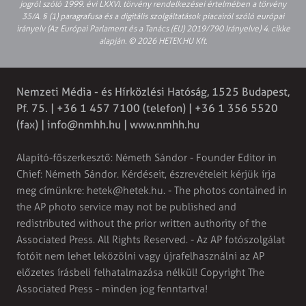
jogról szóló 1999. évi LXXVI. törvény rendelkezései értelmében a törvény
35/A. § (1) paragrafusa és a digitális szolgáltatások piacairól szóló európai
irányelv (Az Európai Parlament és a Tanács (EU) 2019/790 Irányelve) 4. cikke
alapján. © 2026 HETEK.HU Kft.
Nemzeti Média - és Hírközlési Hatóság, 1525 Budapest,
Pf. 75. | +36 1 457 7100 (telefon) | +36 1 356 5520
(fax) |
info@nmhh.hu
| www.nmhh.hu
Alapító-főszerkesztő: Németh Sándor - Founder Editor in
Chief: Németh Sándor. Kérdéseit, észrevételeit kérjük írja
meg címünkre:
hetek@hetek.hu
. - The photos contained in
the AP photo service may not be published and
redistributed without the prior written authority of the
Associated Press. All Rights Reserved. - Az AP fotószolgálat
fotóit nem lehet leközölni vagy újrafelhasználni az AP
előzetes írásbeli felhatalmazása nélkül! Copyright The
Associated Press - minden jog fenntartva!