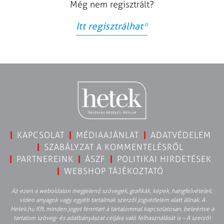
Még nem regisztrált?
Itt regisztrálhat
*
KAPCSOLAT
MÉDIAAJÁNLAT
ADATVÉDELEM
SZABÁLYZAT A KOMMENTELÉSRŐL
PARTNEREINK
ÁSZF
POLITIKAI HIRDETÉSEK
WEBSHOP TÁJÉKOZTATÓ
Az ezen a weboldalon megjelenő szövegek, grafikák, képek, hangfelvételek,
video anyagok vagy egyéb tartalmak szerzői jogvédelem alatt állnak. A
Hetek.hu Kft. minden jogot fenntart a tartalommal kapcsolatosan, beleértve a
tartalom szöveg- és adatbányászat céljára való felhasználását is – A szerzői