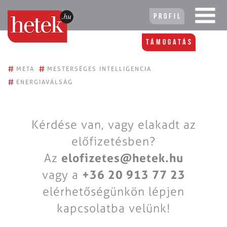
Profil
Támogatás
#
#
META
MESTERSÉGES INTELLIGENCIA
#
ENERGIAVÁLSÁG
Kérdése van, vagy elakadt az
előfizetésben?
Az
elofizetes@hetek.hu
vagy a
+36 20 913 77 23
elérhetőségünkön lépjen
kapcsolatba velünk!