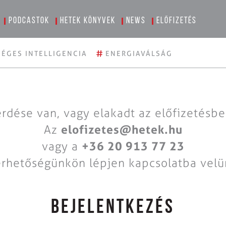
Podcastok
Hetek könyvek
News
Előfizetés
#
ÉGES INTELLIGENCIA
ENERGIAVÁLSÁG
rdése van, vagy elakadt az előfizetésb
Az
elofizetes@hetek.hu
vagy a
+36 20 913 77 23
érhetőségünkön lépjen kapcsolatba velü
BEJELENTKEZÉS