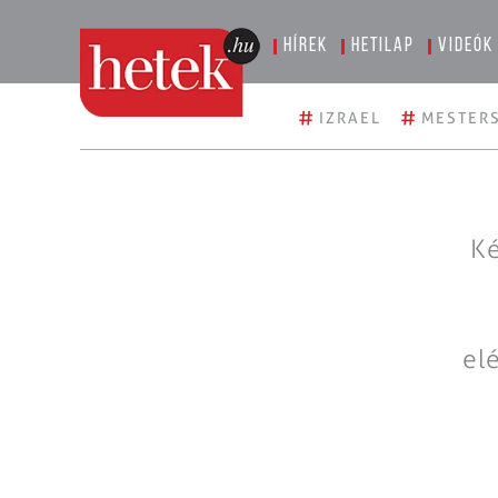
Hírek
Hetilap
Videók
#
#
IZRAEL
MESTERS
Ké
el