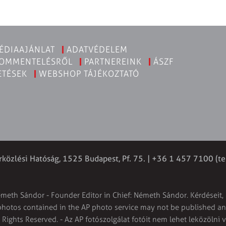
ÉDIAAJÁNLAT
ADATVÉDELEM
KOMMENTELÉSRŐL
PARTNEREINK
ÁSZF
ETÉSEK
WEBSHOP TÁJÉKOZTATÓ
rközlési Hatóság, 1525 Budapest, Pf. 75. | +36 1 457 7100 (te
émeth Sándor - Founder Editor in Chief: Németh Sándor. Kérdéseit, 
 photos contained in the AP photo service may not be published and
l Rights Reserved. - Az AP fotószolgálat fotóit nem lehet leközölni 