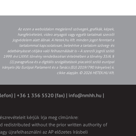
Az ezen a weboldalon megjelenő szövegek, grafikák, képek,
hangfelvételek, video anyagok vagy egyéb tartalmak szerzői
jogvédelem alatt állnak. A Hetek.hu Kft. minden jogot fenntart a
tartalommal kapcsolatosan, beleértve a tartalom szöveg- és
adatbányászat céljára való felhasználását is – A szerzői jogról szóló
1999. évi LXXVI. törvény rendelkezései értelmében a törvény 35/A. §
(1) paragrafusa és a digitális szolgáltatások piacairól szóló európai
irányelv (Az Európai Parlament és a Tanács (EU) 2019/790 Irányelve) 4.
cikke alapján. © 2026 HETEK.HU Kft.
lefon) | +36 1 356 5520 (fax) |
info@nmhh.hu
|
észrevételeit kérjük írja meg címünkre:
 redistributed without the prior written authority of
vagy újrafelhasználni az AP előzetes írásbeli