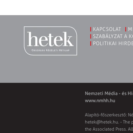
KAPCSOLAT
M
SZABÁLYZAT A 
POLITIKAI HIRD
Nemzeti Média - és Hí
www.nmhh.hu
Alapító-főszerkesztő: N
hetek@hetek.hu
. - The
the Associated Press. Al