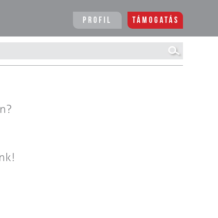
Profil
Támogatás
en?
nk!