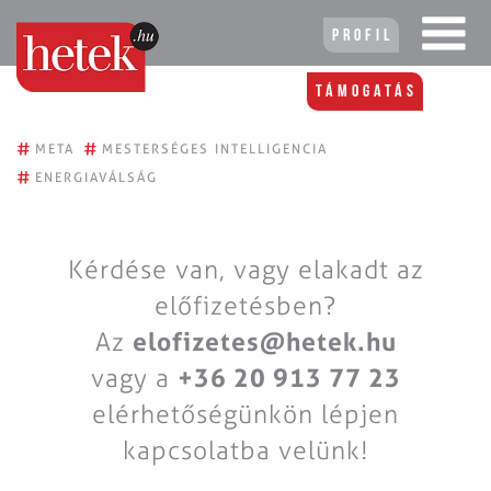
Profil
Támogatás
#
#
META
MESTERSÉGES INTELLIGENCIA
#
ENERGIAVÁLSÁG
Kérdése van, vagy elakadt az
előfizetésben?
Az
elofizetes@hetek.hu
vagy a
+36 20 913 77 23
elérhetőségünkön lépjen
kapcsolatba velünk!