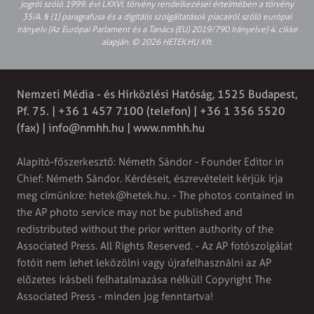
jogról szóló 1999. évi LXXVI. törvény rendelkezései értelmében a törvény
35/A. § (1) paragrafusa és a digitális szolgáltatások piacairól szóló európai
irányelv (Az Európai Parlament és a Tanács (EU) 2019/790 Irányelve) 4. cikke
alapján. © 2026 HETEK.HU Kft.
Nemzeti Média - és Hírközlési Hatóság, 1525 Budapest,
Pf. 75. | +36 1 457 7100 (telefon) | +36 1 356 5520
(fax) |
info@nmhh.hu
| www.nmhh.hu
Alapító-főszerkesztő: Németh Sándor - Founder Editor in
Chief: Németh Sándor. Kérdéseit, észrevételeit kérjük írja
meg címünkre:
hetek@hetek.hu
. - The photos contained in
the AP photo service may not be published and
redistributed without the prior written authority of the
Associated Press. All Rights Reserved. - Az AP fotószolgálat
fotóit nem lehet leközölni vagy újrafelhasználni az AP
előzetes írásbeli felhatalmazása nélkül! Copyright The
Associated Press - minden jog fenntartva!