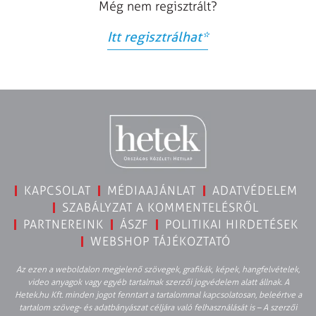
Még nem regisztrált?
Itt regisztrálhat
*
KAPCSOLAT
MÉDIAAJÁNLAT
ADATVÉDELEM
SZABÁLYZAT A KOMMENTELÉSRŐL
PARTNEREINK
ÁSZF
POLITIKAI HIRDETÉSEK
WEBSHOP TÁJÉKOZTATÓ
Az ezen a weboldalon megjelenő szövegek, grafikák, képek, hangfelvételek,
video anyagok vagy egyéb tartalmak szerzői jogvédelem alatt állnak. A
Hetek.hu Kft. minden jogot fenntart a tartalommal kapcsolatosan, beleértve a
tartalom szöveg- és adatbányászat céljára való felhasználását is – A szerzői