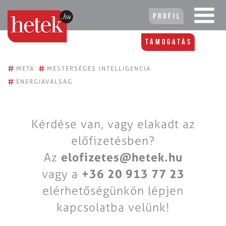
Profil
Támogatás
#
#
META
MESTERSÉGES INTELLIGENCIA
#
ENERGIAVÁLSÁG
Kérdése van, vagy elakadt az
előfizetésben?
Az
elofizetes@hetek.hu
vagy a
+36 20 913 77 23
elérhetőségünkön lépjen
kapcsolatba velünk!