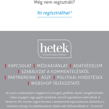
Még nem regisztrált?
Itt regisztrálhat
*
KAPCSOLAT
MÉDIAAJÁNLAT
ADATVÉDELEM
SZABÁLYZAT A KOMMENTELÉSRŐL
PARTNEREINK
ÁSZF
POLITIKAI HIRDETÉSEK
WEBSHOP TÁJÉKOZTATÓ
Az ezen a weboldalon megjelenő szövegek, grafikák, képek, hangfelvételek,
video anyagok vagy egyéb tartalmak szerzői jogvédelem alatt állnak. A
Hetek.hu Kft. minden jogot fenntart a tartalommal kapcsolatosan, beleértve a
tartalom szöveg- és adatbányászat céljára való felhasználását is – A szerzői