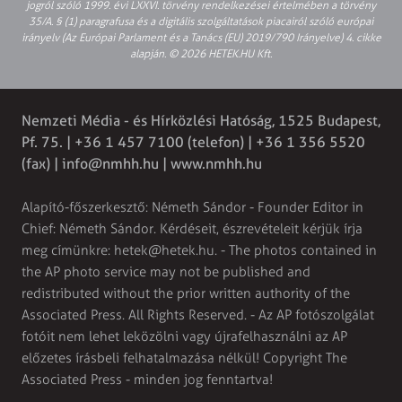
jogról szóló 1999. évi LXXVI. törvény rendelkezései értelmében a törvény
35/A. § (1) paragrafusa és a digitális szolgáltatások piacairól szóló európai
irányelv (Az Európai Parlament és a Tanács (EU) 2019/790 Irányelve) 4. cikke
alapján. © 2026 HETEK.HU Kft.
Nemzeti Média - és Hírközlési Hatóság, 1525 Budapest,
Pf. 75. | +36 1 457 7100 (telefon) | +36 1 356 5520
(fax) |
info@nmhh.hu
| www.nmhh.hu
Alapító-főszerkesztő: Németh Sándor - Founder Editor in
Chief: Németh Sándor. Kérdéseit, észrevételeit kérjük írja
meg címünkre:
hetek@hetek.hu
. - The photos contained in
the AP photo service may not be published and
redistributed without the prior written authority of the
Associated Press. All Rights Reserved. - Az AP fotószolgálat
fotóit nem lehet leközölni vagy újrafelhasználni az AP
előzetes írásbeli felhatalmazása nélkül! Copyright The
Associated Press - minden jog fenntartva!