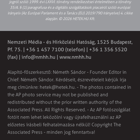
jogról szóló 1999. évi LXXVI. törvény rendelkezései értelmében a törvény
35/A. § (1) paragrafusa és a digitális szolgáltatások piacairól szóló európai
irányelv (Az Európai Parlament és a Tanács (EU) 2019/790 Irányelve) 4. cikke
alapján. © 2026 HETEK.HU Kft.
Nemzeti Média - és Hírközlési Hatóság, 1525 Budapest,
Pf. 75. | +36 1 457 7100 (telefon) | +36 1 356 5520
(fax) |
info@nmhh.hu
| www.nmhh.hu
Alapító-főszerkesztő: Németh Sándor - Founder Editor in
Chief: Németh Sándor. Kérdéseit, észrevételeit kérjük írja
meg címünkre:
hetek@hetek.hu
. - The photos contained in
the AP photo service may not be published and
redistributed without the prior written authority of the
Associated Press. All Rights Reserved. - Az AP fotószolgálat
fotóit nem lehet leközölni vagy újrafelhasználni az AP
előzetes írásbeli felhatalmazása nélkül! Copyright The
Associated Press - minden jog fenntartva!