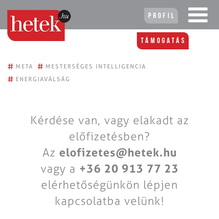
Profil
Támogatás
#
#
META
MESTERSÉGES INTELLIGENCIA
#
ENERGIAVÁLSÁG
Kérdése van, vagy elakadt az
előfizetésben?
Az
elofizetes@hetek.hu
vagy a
+36 20 913 77 23
elérhetőségünkön lépjen
kapcsolatba velünk!