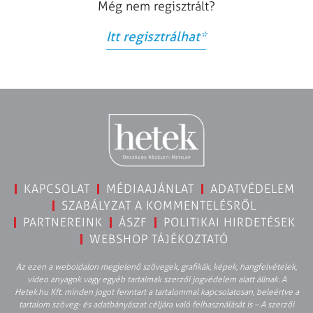
Még nem regisztrált?
Itt regisztrálhat
*
KAPCSOLAT
MÉDIAAJÁNLAT
ADATVÉDELEM
SZABÁLYZAT A KOMMENTELÉSRŐL
PARTNEREINK
ÁSZF
POLITIKAI HIRDETÉSEK
WEBSHOP TÁJÉKOZTATÓ
Az ezen a weboldalon megjelenő szövegek, grafikák, képek, hangfelvételek,
video anyagok vagy egyéb tartalmak szerzői jogvédelem alatt állnak. A
Hetek.hu Kft. minden jogot fenntart a tartalommal kapcsolatosan, beleértve a
tartalom szöveg- és adatbányászat céljára való felhasználását is – A szerzői