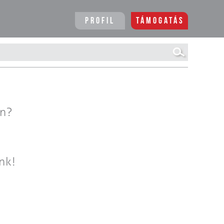
Profil
Támogatás
en?
nk!