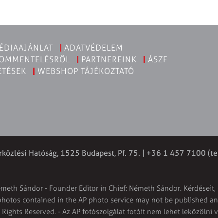
ÉDIAAJÁNLAT
ADATVÉDELEM
KOMMENTELÉSRŐL
PARTNEREINK
ÁSZF
ETÉSEK
WEBSHOP TÁJÉKOZTATÓ
rközlési Hatóság, 1525 Budapest, Pf. 75. | +36 1 457 7100 (te
émeth Sándor - Founder Editor in Chief: Németh Sándor. Kérdéseit, 
 photos contained in the AP photo service may not be published and
l Rights Reserved. - Az AP fotószolgálat fotóit nem lehet leközölni 