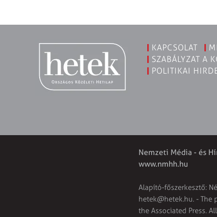
KAPCSOLAT
M
SZABÁLYZAT A 
POLITIKAI HIRD
Nemzeti Média - és Hí
www.nmhh.hu
Alapító-főszerkesztő: N
hetek@hetek.hu
. - The
the Associated Press. Al