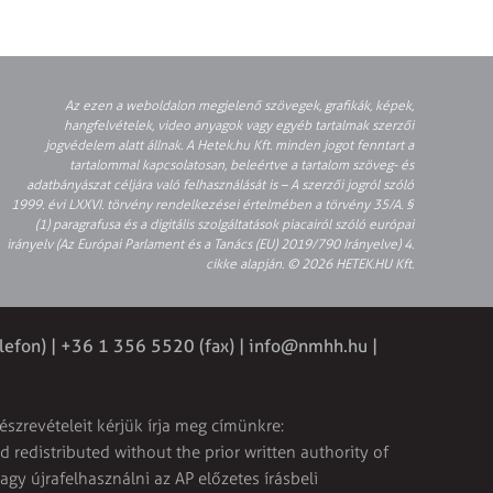
Az ezen a weboldalon megjelenő szövegek, grafikák, képek,
hangfelvételek, video anyagok vagy egyéb tartalmak szerzői
jogvédelem alatt állnak. A Hetek.hu Kft. minden jogot fenntart a
tartalommal kapcsolatosan, beleértve a tartalom szöveg- és
adatbányászat céljára való felhasználását is – A szerzői jogról szóló
1999. évi LXXVI. törvény rendelkezései értelmében a törvény 35/A. §
(1) paragrafusa és a digitális szolgáltatások piacairól szóló európai
irányelv (Az Európai Parlament és a Tanács (EU) 2019/790 Irányelve) 4.
cikke alapján. © 2026 HETEK.HU Kft.
lefon) | +36 1 356 5520 (fax) |
info@nmhh.hu
|
észrevételeit kérjük írja meg címünkre:
 redistributed without the prior written authority of
vagy újrafelhasználni az AP előzetes írásbeli