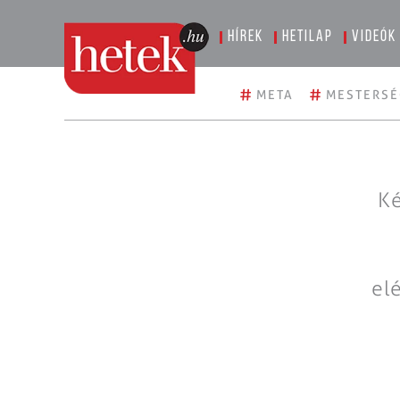
Hírek
Hetilap
Videók
#
#
META
MESTERSÉ
Ké
el