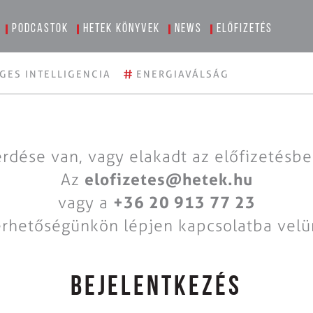
Podcastok
Hetek könyvek
News
Előfizetés
#
GES INTELLIGENCIA
ENERGIAVÁLSÁG
rdése van, vagy elakadt az előfizetésb
Az
elofizetes@hetek.hu
vagy a
+36 20 913 77 23
érhetőségünkön lépjen kapcsolatba velü
BEJELENTKEZÉS