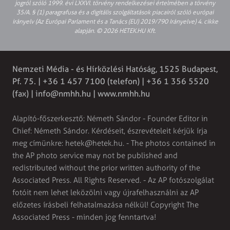
jogról szóló 1999. évi LXXVI. törvény rendelkezései értelmében a törvény
35/A. § (1) paragrafusa és a digitális szolgáltatások piacairól szóló európai
irányelv (Az Európai Parlament és a Tanács (EU) 2019/790 Irányelve) 4. cikke
alapján. © 2026 HETEK.HU Kft.
Nemzeti Média - és Hírközlési Hatóság, 1525 Budapest,
Pf. 75. | +36 1 457 7100 (telefon) | +36 1 356 5520
(fax) |
info@nmhh.hu
| www.nmhh.hu
Alapító-főszerkesztő: Németh Sándor - Founder Editor in
Chief: Németh Sándor. Kérdéseit, észrevételeit kérjük írja
meg címünkre:
hetek@hetek.hu
. - The photos contained in
the AP photo service may not be published and
redistributed without the prior written authority of the
Associated Press. All Rights Reserved. - Az AP fotószolgálat
fotóit nem lehet leközölni vagy újrafelhasználni az AP
előzetes írásbeli felhatalmazása nélkül! Copyright The
Associated Press - minden jog fenntartva!