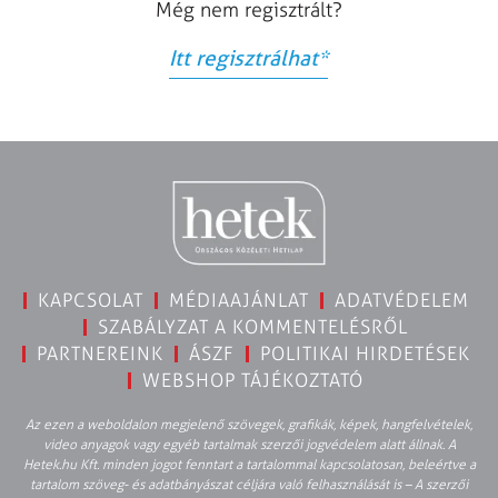
Még nem regisztrált?
Itt regisztrálhat
*
KAPCSOLAT
MÉDIAAJÁNLAT
ADATVÉDELEM
SZABÁLYZAT A KOMMENTELÉSRŐL
PARTNEREINK
ÁSZF
POLITIKAI HIRDETÉSEK
WEBSHOP TÁJÉKOZTATÓ
Az ezen a weboldalon megjelenő szövegek, grafikák, képek, hangfelvételek,
video anyagok vagy egyéb tartalmak szerzői jogvédelem alatt állnak. A
Hetek.hu Kft. minden jogot fenntart a tartalommal kapcsolatosan, beleértve a
tartalom szöveg- és adatbányászat céljára való felhasználását is – A szerzői