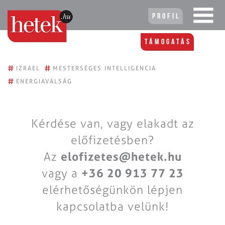
Profil
Támogatás
#
#
IZRAEL
MESTERSÉGES INTELLIGENCIA
#
ENERGIAVÁLSÁG
Kérdése van, vagy elakadt az
előfizetésben?
Az
elofizetes@hetek.hu
vagy a
+36 20 913 77 23
elérhetőségünkön lépjen
kapcsolatba velünk!