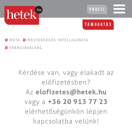
Profil
Támogatás
#
#
META
MESTERSÉGES INTELLIGENCIA
#
ENERGIAVÁLSÁG
Kérdése van, vagy elakadt az
előfizetésben?
Az
elofizetes@hetek.hu
vagy a
+36 20 913 77 23
elérhetőségünkön lépjen
kapcsolatba velünk!