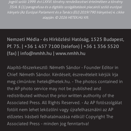
jogról szóló 1999. évi LXXVI. törvény rendelkezései értelmében a törvény
35/A. § (1) paragrafusa és a digitális szolgáltatások piacairól szóló európai
irányelv (Az Európai Parlament és a Tanács (EU) 2019/790 Irányelve) 4. cikke
alapján. © 2026 HETEK.HU Kft.
Nemzeti Média - és Hírközlési Hatóság, 1525 Budapest,
Pf. 75. | +36 1 457 7100 (telefon) | +36 1 356 5520
(fax) |
info@nmhh.hu
| www.nmhh.hu
Alapító-főszerkesztő: Németh Sándor - Founder Editor in
Chief: Németh Sándor. Kérdéseit, észrevételeit kérjük írja
meg címünkre:
hetek@hetek.hu
. - The photos contained in
the AP photo service may not be published and
redistributed without the prior written authority of the
Associated Press. All Rights Reserved. - Az AP fotószolgálat
fotóit nem lehet leközölni vagy újrafelhasználni az AP
előzetes írásbeli felhatalmazása nélkül! Copyright The
Associated Press - minden jog fenntartva!