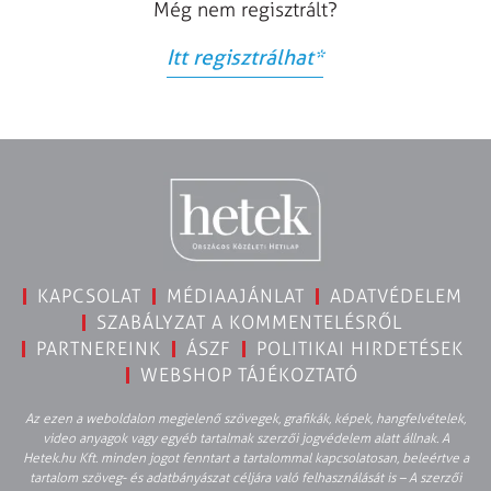
Még nem regisztrált?
Itt regisztrálhat
*
KAPCSOLAT
MÉDIAAJÁNLAT
ADATVÉDELEM
SZABÁLYZAT A KOMMENTELÉSRŐL
PARTNEREINK
ÁSZF
POLITIKAI HIRDETÉSEK
WEBSHOP TÁJÉKOZTATÓ
Az ezen a weboldalon megjelenő szövegek, grafikák, képek, hangfelvételek,
video anyagok vagy egyéb tartalmak szerzői jogvédelem alatt állnak. A
Hetek.hu Kft. minden jogot fenntart a tartalommal kapcsolatosan, beleértve a
tartalom szöveg- és adatbányászat céljára való felhasználását is – A szerzői