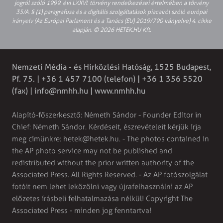
jogról szóló 1999. évi LXXVI. törvény rendelkezései értelmében a törvény
35/A. § (1) paragrafusa és a digitális szolgáltatások piacairól szóló európai
irányelv (Az Európai Parlament és a Tanács (EU) 2019/790 Irányelve) 4. cikke
alapján. © 2026 HETEK.HU Kft.
Nemzeti Média - és Hírközlési Hatóság, 1525 Budapest,
Pf. 75. | +36 1 457 7100 (telefon) | +36 1 356 5520
(fax) |
info@nmhh.hu
| www.nmhh.hu
Alapító-főszerkesztő: Németh Sándor - Founder Editor in
Chief: Németh Sándor. Kérdéseit, észrevételeit kérjük írja
meg címünkre:
hetek@hetek.hu
. - The photos contained in
the AP photo service may not be published and
redistributed without the prior written authority of the
Associated Press. All Rights Reserved. - Az AP fotószolgálat
fotóit nem lehet leközölni vagy újrafelhasználni az AP
előzetes írásbeli felhatalmazása nélkül! Copyright The
Associated Press - minden jog fenntartva!