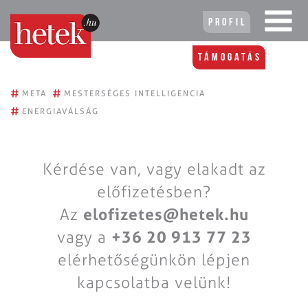
Profil
Támogatás
#
#
META
MESTERSÉGES INTELLIGENCIA
#
ENERGIAVÁLSÁG
Kérdése van, vagy elakadt az
előfizetésben?
Az
elofizetes@hetek.hu
vagy a
+36 20 913 77 23
elérhetőségünkön lépjen
kapcsolatba velünk!