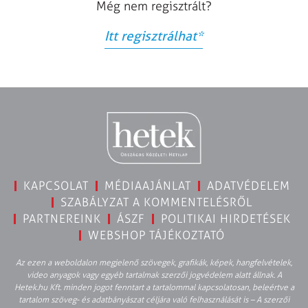
Még nem regisztrált?
Itt regisztrálhat
*
KAPCSOLAT
MÉDIAAJÁNLAT
ADATVÉDELEM
SZABÁLYZAT A KOMMENTELÉSRŐL
PARTNEREINK
ÁSZF
POLITIKAI HIRDETÉSEK
WEBSHOP TÁJÉKOZTATÓ
Az ezen a weboldalon megjelenő szövegek, grafikák, képek, hangfelvételek,
video anyagok vagy egyéb tartalmak szerzői jogvédelem alatt állnak. A
Hetek.hu Kft. minden jogot fenntart a tartalommal kapcsolatosan, beleértve a
tartalom szöveg- és adatbányászat céljára való felhasználását is – A szerzői