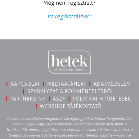
Még nem regisztrált?
Itt regisztrálhat
*
KAPCSOLAT
MÉDIAAJÁNLAT
ADATVÉDELEM
SZABÁLYZAT A KOMMENTELÉSRŐL
PARTNEREINK
ÁSZF
POLITIKAI HIRDETÉSEK
WEBSHOP TÁJÉKOZTATÓ
Az ezen a weboldalon megjelenő szövegek, grafikák, képek, hangfelvételek,
video anyagok vagy egyéb tartalmak szerzői jogvédelem alatt állnak. A
Hetek.hu Kft. minden jogot fenntart a tartalommal kapcsolatosan, beleértve a
tartalom szöveg- és adatbányászat céljára való felhasználását is – A szerzői