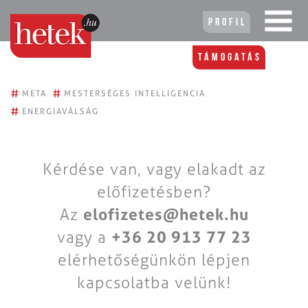
Profil
Támogatás
#
#
META
MESTERSÉGES INTELLIGENCIA
#
ENERGIAVÁLSÁG
Kérdése van, vagy elakadt az
előfizetésben?
Az
elofizetes@hetek.hu
vagy a
+36 20 913 77 23
elérhetőségünkön lépjen
kapcsolatba velünk!