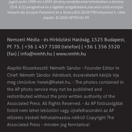
jogról szóló 1999. évi LXXVI. törvény rendelkezései értelmében a törvény
35/A. § (1) paragrafusa és a digitális szolgáltatások piacairól szóló európai
irányelv (Az Európai Parlament és a Tanács (EU) 2019/790 Irányelve) 4. cikke
alapján. © 2026 HETEK.HU Kft.
Nemzeti Média - és Hírközlési Hatóság, 1525 Budapest,
Pf. 75. | +36 1 457 7100 (telefon) | +36 1 356 5520
(fax) |
info@nmhh.hu
| www.nmhh.hu
Alapító-főszerkesztő: Németh Sándor - Founder Editor in
Chief: Németh Sándor. Kérdéseit, észrevételeit kérjük írja
meg címünkre:
hetek@hetek.hu
. - The photos contained in
the AP photo service may not be published and
redistributed without the prior written authority of the
Associated Press. All Rights Reserved. - Az AP fotószolgálat
fotóit nem lehet leközölni vagy újrafelhasználni az AP
előzetes írásbeli felhatalmazása nélkül! Copyright The
Associated Press - minden jog fenntartva!