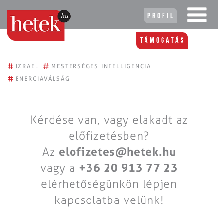
Profil
Támogatás
#
#
IZRAEL
MESTERSÉGES INTELLIGENCIA
#
ENERGIAVÁLSÁG
Kérdése van, vagy elakadt az
előfizetésben?
Az
elofizetes@hetek.hu
vagy a
+36 20 913 77 23
elérhetőségünkön lépjen
kapcsolatba velünk!