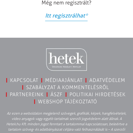
Még nem regisztrált?
Itt regisztrálhat
*
KAPCSOLAT
MÉDIAAJÁNLAT
ADATVÉDELEM
SZABÁLYZAT A KOMMENTELÉSRŐL
PARTNEREINK
ÁSZF
POLITIKAI HIRDETÉSEK
WEBSHOP TÁJÉKOZTATÓ
Az ezen a weboldalon megjelenő szövegek, grafikák, képek, hangfelvételek,
video anyagok vagy egyéb tartalmak szerzői jogvédelem alatt állnak. A
Hetek.hu Kft. minden jogot fenntart a tartalommal kapcsolatosan, beleértve a
tartalom szöveg- és adatbányászat céljára való felhasználását is – A szerzői