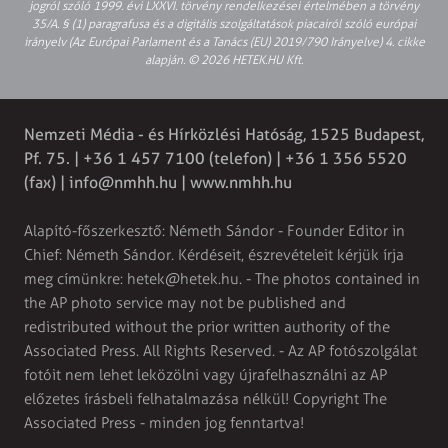
jogról szóló 1999. évi LXXVI. törvény rendelkezései értelmében a törvény
35/A. § (1) paragrafusa és a digitális szolgáltatások piacairól szóló európai
irányelv (Az Európai Parlament és a Tanács (EU) 2019/790 Irányelve) 4. cikke
alapján. © 2026 HETEK.HU Kft.
Nemzeti Média - és Hírközlési Hatóság, 1525 Budapest,
Pf. 75. | +36 1 457 7100 (telefon) | +36 1 356 5520
(fax) |
info@nmhh.hu
| www.nmhh.hu
Alapító-főszerkesztő: Németh Sándor - Founder Editor in
Chief: Németh Sándor. Kérdéseit, észrevételeit kérjük írja
meg címünkre:
hetek@hetek.hu
. - The photos contained in
the AP photo service may not be published and
redistributed without the prior written authority of the
Associated Press. All Rights Reserved. - Az AP fotószolgálat
fotóit nem lehet leközölni vagy újrafelhasználni az AP
előzetes írásbeli felhatalmazása nélkül! Copyright The
Associated Press - minden jog fenntartva!