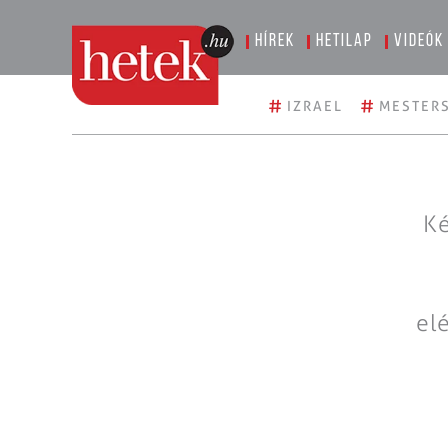
Hírek
Hetilap
Videók
#
#
IZRAEL
MESTERS
Ké
el