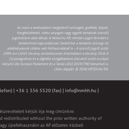
Az ezen a weboldalon megjelenő szövegek, grafikák, képek,
hangfelvételek, video anyagok vagy egyéb tartalmak szerzői
jogvédelem alatt állnak. A Hetek.hu Kft. minden jogot fenntart a
tartalommal kapcsolatosan, beleértve a tartalom szöveg- és
adatbányászat céljára való felhasználását is – A szerzői jogról szóló
1999. évi LXXVI. törvény rendelkezései értelmében a törvény 35/A. §
(1) paragrafusa és a digitális szolgáltatások piacairól szóló európai
irányelv (Az Európai Parlament és a Tanács (EU) 2019/790 Irányelve) 4.
cikke alapján. © 2026 HETEK.HU Kft.
lefon) | +36 1 356 5520 (fax) |
info@nmhh.hu
|
észrevételeit kérjük írja meg címünkre:
 redistributed without the prior written authority of
vagy újrafelhasználni az AP előzetes írásbeli