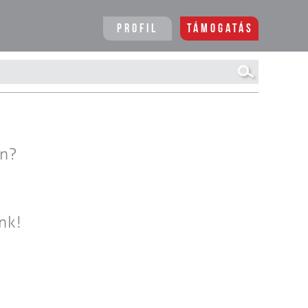
Profil
Támogatás
en?
nk!