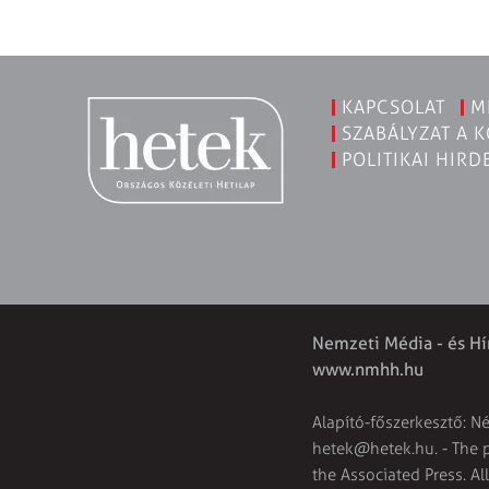
KAPCSOLAT
M
SZABÁLYZAT A 
POLITIKAI HIRD
Nemzeti Média - és Hí
www.nmhh.hu
Alapító-főszerkesztő: N
hetek@hetek.hu
. - The
the Associated Press. Al