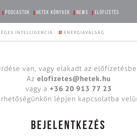
Podcastok
Hetek könyvek
News
Előfizetés
#
ÉGES INTELLIGENCIA
ENERGIAVÁLSÁG
rdése van, vagy elakadt az előfizetésb
Az
elofizetes@hetek.hu
vagy a
+36 20 913 77 23
érhetőségünkön lépjen kapcsolatba velü
BEJELENTKEZÉS