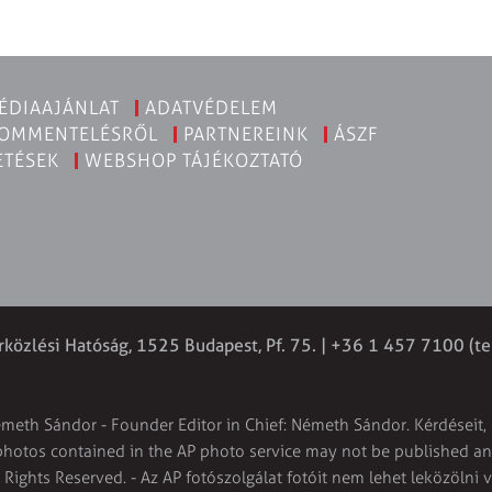
ÉDIAAJÁNLAT
ADATVÉDELEM
KOMMENTELÉSRŐL
PARTNEREINK
ÁSZF
ETÉSEK
WEBSHOP TÁJÉKOZTATÓ
rközlési Hatóság, 1525 Budapest, Pf. 75. | +36 1 457 7100 (te
émeth Sándor - Founder Editor in Chief: Németh Sándor. Kérdéseit, 
 photos contained in the AP photo service may not be published and
l Rights Reserved. - Az AP fotószolgálat fotóit nem lehet leközölni 