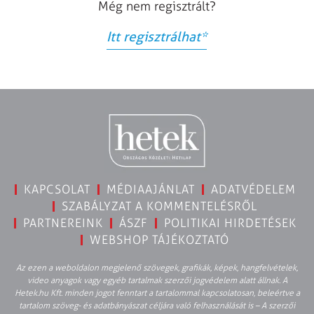
Még nem regisztrált?
Itt regisztrálhat
*
KAPCSOLAT
MÉDIAAJÁNLAT
ADATVÉDELEM
SZABÁLYZAT A KOMMENTELÉSRŐL
PARTNEREINK
ÁSZF
POLITIKAI HIRDETÉSEK
WEBSHOP TÁJÉKOZTATÓ
Az ezen a weboldalon megjelenő szövegek, grafikák, képek, hangfelvételek,
video anyagok vagy egyéb tartalmak szerzői jogvédelem alatt állnak. A
Hetek.hu Kft. minden jogot fenntart a tartalommal kapcsolatosan, beleértve a
tartalom szöveg- és adatbányászat céljára való felhasználását is – A szerzői