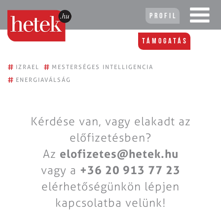
Profil
Támogatás
#
#
IZRAEL
MESTERSÉGES INTELLIGENCIA
#
ENERGIAVÁLSÁG
Kérdése van, vagy elakadt az
előfizetésben?
Az
elofizetes@hetek.hu
vagy a
+36 20 913 77 23
elérhetőségünkön lépjen
kapcsolatba velünk!