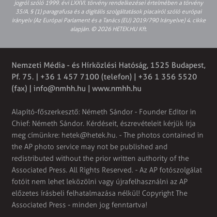
jogról szóló 1999. évi LXXVI. törvény rendelkezései értelmében a törvény
35/A. § (1) paragrafusa és a digitális szolgáltatások piacairól szóló európai
irányelv (Az Európai Parlament és a Tanács (EU) 2019/790 Irányelve) 4. cikke
alapján. © 2026 HETEK.HU Kft.
Nemzeti Média - és Hírközlési Hatóság, 1525 Budapest,
Pf. 75. | +36 1 457 7100 (telefon) | +36 1 356 5520
(fax) |
info@nmhh.hu
| www.nmhh.hu
Alapító-főszerkesztő: Németh Sándor - Founder Editor in
Chief: Németh Sándor. Kérdéseit, észrevételeit kérjük írja
meg címünkre:
hetek@hetek.hu
. - The photos contained in
the AP photo service may not be published and
redistributed without the prior written authority of the
Associated Press. All Rights Reserved. - Az AP fotószolgálat
fotóit nem lehet leközölni vagy újrafelhasználni az AP
előzetes írásbeli felhatalmazása nélkül! Copyright The
Associated Press - minden jog fenntartva!