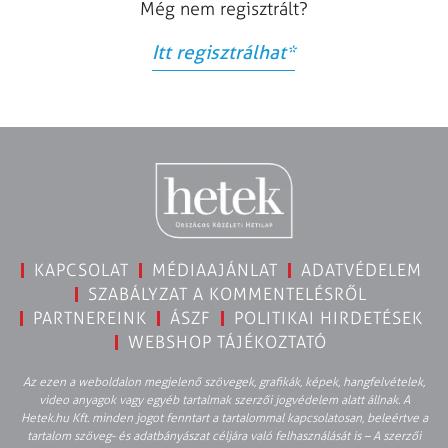
Még nem regisztrált?
Itt regisztrálhat
*
KAPCSOLAT
MÉDIAAJÁNLAT
ADATVÉDELEM
SZABÁLYZAT A KOMMENTELÉSRŐL
PARTNEREINK
ÁSZF
POLITIKAI HIRDETÉSEK
WEBSHOP TÁJÉKOZTATÓ
Az ezen a weboldalon megjelenő szövegek, grafikák, képek, hangfelvételek,
video anyagok vagy egyéb tartalmak szerzői jogvédelem alatt állnak. A
Hetek.hu Kft. minden jogot fenntart a tartalommal kapcsolatosan, beleértve a
tartalom szöveg- és adatbányászat céljára való felhasználását is – A szerzői