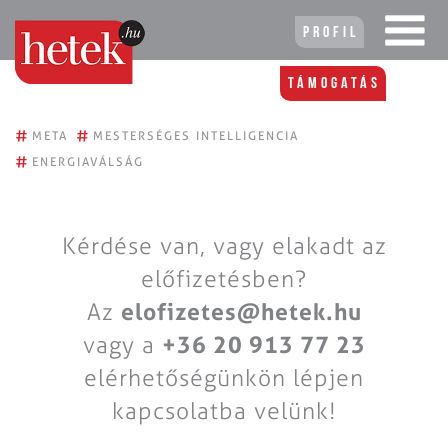
Profil
Támogatás
#
#
META
MESTERSÉGES INTELLIGENCIA
#
ENERGIAVÁLSÁG
Kérdése van, vagy elakadt az
előfizetésben?
Az
elofizetes@hetek.hu
vagy a
+36 20 913 77 23
elérhetőségünkön lépjen
kapcsolatba velünk!