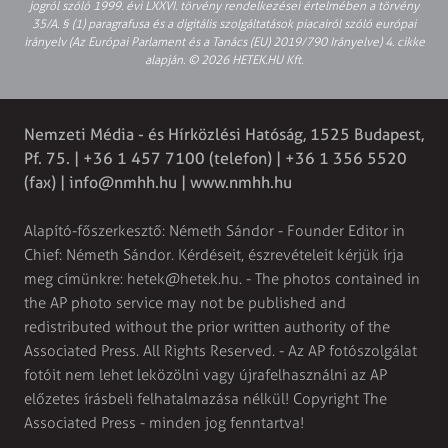
jogról szóló 1999. évi LXXVI. törvény rendelkezései értelmében a törvény
35/A. § (1) paragrafusa és a digitális szolgáltatások piacairól szóló európai
irányelv (Az Európai Parlament és a Tanács (EU) 2019/790 Irányelve) 4. cikke
alapján. © 2026 HETEK.HU Kft.
Nemzeti Média - és Hírközlési Hatóság, 1525 Budapest,
Pf. 75. | +36 1 457 7100 (telefon) | +36 1 356 5520
(fax) |
info@nmhh.hu
| www.nmhh.hu
Alapító-főszerkesztő: Németh Sándor - Founder Editor in
Chief: Németh Sándor. Kérdéseit, észrevételeit kérjük írja
meg címünkre:
hetek@hetek.hu
. - The photos contained in
the AP photo service may not be published and
redistributed without the prior written authority of the
Associated Press. All Rights Reserved. - Az AP fotószolgálat
fotóit nem lehet leközölni vagy újrafelhasználni az AP
előzetes írásbeli felhatalmazása nélkül! Copyright The
Associated Press - minden jog fenntartva!